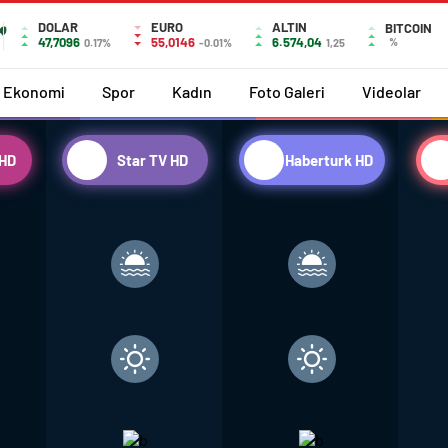
DOLAR
EURO
ALTIN
BITCOIN
47,7096
55,0146
6.574,04
%
0.17%
-0.01%
1,25
Ekonomi
Spor
Kadın
Foto Galeri
Videolar
HD
Star TV HD
Haberturk HD