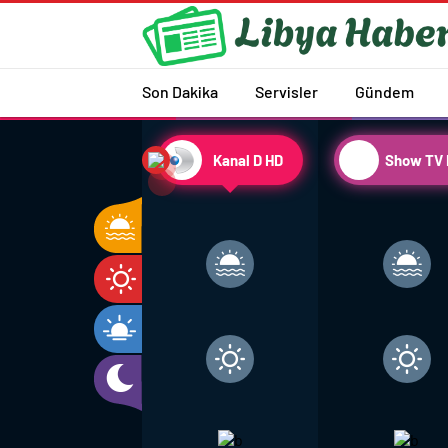
Son Dakika
Servisler
Gündem
Kanal D HD
Show TV 