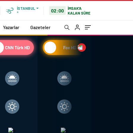
İMSAK'A
İSTANBUL
02:00
KALAN SÜRE
°
Yazarlar
Gazeteler
CNN Türk HD
Fox HD
Atv HD