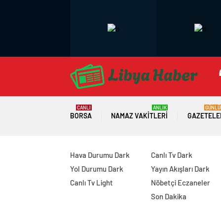
CANLI
ANLIK
GÜNLÜ
BORSA
NAMAZ VAKITLERI
GAZETELE
Hava Durumu Dark
Canlı Tv Dark
Yol Durumu Dark
Yayın Akışları Dark
Canlı Tv Light
Nöbetçi Eczaneler
Son Dakika