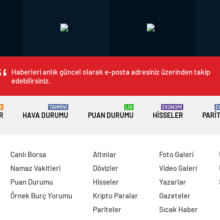
Haberleri anlık güncel olarak e-posta adresiniz üzerinden takip
edebilirsiniz.
K
TAHMİNİ
LİG
EKONOMİ
E
R
HAVA DURUMU
PUAN DURUMU
HISSELER
PARI
Canlı Borsa
Altınlar
Foto Galeri
Namaz Vakitleri
Dövizler
Video Galeri
Puan Durumu
Hisseler
Yazarlar
Örnek Burç Yorumu
Kripto Paralar
Gazeteler
Pariteler
Sıcak Haber