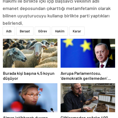
Hakimi ile birlikte içki içip Başsavcı vekilinin adli
emanet deposundan çıkarttığı metamfetamin olarak
bilinen uyuşturucuyu kullanıp birlikte parti yaptıkları
belirlendi.
Adlı
Beraat
Görev
Hakim
Karar
Burada kişi başına 4,5 koyun
Avrupa Parlamentosu,
düşüyor
‘demokratik gerilemeden’
dolayı ‘Türkiye’nin AB üyelik
süreci süresiz dondu’
Alman istihbaratı duvara
Çiftleşmeden çoğalıp 400