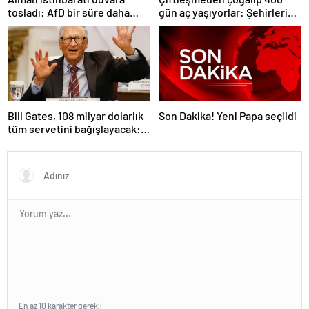
tosladı: AfD bir süre daha
gün aç yaşıyorlar: Şehirleri
‘aşırı sağcı örgüt’ değil
ele geçiriyorlar
Bill Gates, 108 milyar dolarlık
Son Dakika! Yeni Papa seçildi
tüm servetini bağışlayacak:
‘Zengin ölmeyeceğim’
En az 10 karakter gerekli