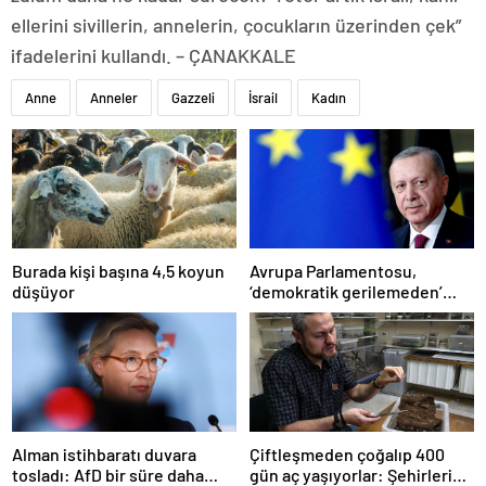
ellerini sivillerin, annelerin, çocukların üzerinden çek”
ifadelerini kullandı. – ÇANAKKALE
Anne
Anneler
Gazzeli
İsrail
Kadın
Burada kişi başına 4,5 koyun
Avrupa Parlamentosu,
düşüyor
‘demokratik gerilemeden’
dolayı ‘Türkiye’nin AB üyelik
süreci süresiz dondu’
Alman istihbaratı duvara
Çiftleşmeden çoğalıp 400
tosladı: AfD bir süre daha
gün aç yaşıyorlar: Şehirleri