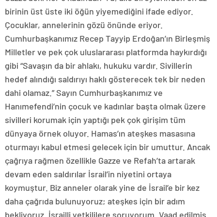
birinin üst üste iki öğün yiyemediğini ifade ediyor.
Çocuklar, annelerinin gözü önünde eriyor.
Cumhurbaşkanımız Recep Tayyip Erdoğan’ın Birleşmiş
Milletler ve pek çok uluslararası platformda haykırdığı
gibi “Savaşın da bir ahlakı, hukuku vardır. Sivillerin
hedef alındığı saldırıyı haklı gösterecek tek bir neden
dahi olamaz.” Sayın Cumhurbaşkanımız ve
Hanımefendi’nin çocuk ve kadınlar başta olmak üzere
sivilleri korumak için yaptığı pek çok girişim tüm
dünyaya örnek oluyor. Hamas’ın ateşkes masasına
oturmayı kabul etmesi gelecek için bir umuttur. Ancak
çağrıya rağmen özellikle Gazze ve Refah’ta artarak
devam eden saldırılar İsrail’in niyetini ortaya
koymuştur. Biz anneler olarak yine de İsrail’e bir kez
daha çağrıda bulunuyoruz; ateşkes için bir adım
bekliyoruz. İsrailli yetkililere soruyorum. Vaad edilmiş