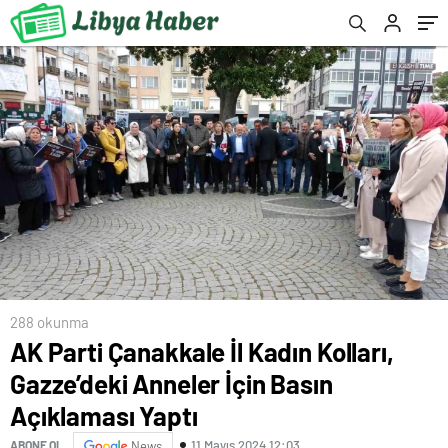
Yaptı
288 okunma
AK Parti Çanakkale İl Kadın Kolları,
Gazze’deki Anneler İçin Basın
Açıklaması Yaptı
11 Mayıs 2024 12:03
ABONE OL
News