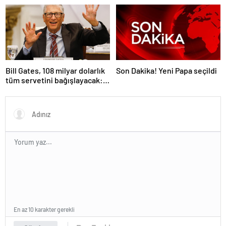
‘aşırı sağcı örgüt’ değil
ele geçiriyorlar
Bill Gates, 108 milyar dolarlık
Son Dakika! Yeni Papa seçildi
tüm servetini bağışlayacak:
‘Zengin ölmeyeceğim’
En az 10 karakter gerekli