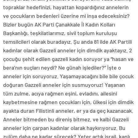
topraklar hedefinizi, hayattan kopardığınız annelerin
ve çocukların bedenleri üzerine mi inşa edeceksiniz?
Bizler bugün AK Parti Çanakkale İl Kadın Kolları
Başkanlığı, teşkilatlarımız, sivil toplum kuruluşu
temsilcileri olarak buradayız. Şu anda 81 ilde AK Partili
kadınlar olarak Gazzeli anneler için dimdik ayaktayız. 2
çocuğu şehit edilen gazzeli kadın soruyor ya “hasan ve
bera’nın suçları neydi? Ne günah işlediler?” İşte o
anneler için soruyoruz. Yaşamayacağını bile bile çocuk
doğuran Gazzeli anneler için susmuyoruz! Yaşanan
tüm zulme, acıya rağmen eşini, evladını, ailesini
kaybetmesine rağmen çocukları için, ülkesi için dimdik
ayakta duran Filistinli anneler, er ya da geç kazanacak.
Anneler bitmeden bu direniş bitmez. ve kalbi Gazzeli
anneler için çarpan kadınlar olarak haykırıyoruz. Bu
zulüm daha ne kadar sürecek? Yeter artık israil, kanlı