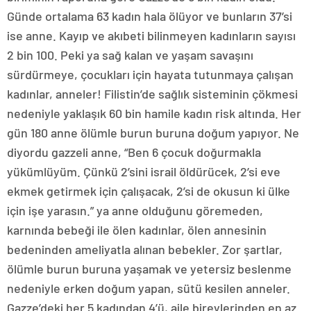
Günde ortalama 63 kadın hala ölüyor ve bunların 37’si
ise anne. Kayıp ve akıbeti bilinmeyen kadınların sayısı
2 bin 100. Peki ya sağ kalan ve yaşam savaşını
sürdürmeye, çocukları için hayata tutunmaya çalışan
kadınlar, anneler! Filistin’de sağlık sisteminin çökmesi
nedeniyle yaklaşık 60 bin hamile kadın risk altında. Her
gün 180 anne ölümle burun buruna doğum yapıyor. Ne
diyordu gazzeli anne, “Ben 6 çocuk doğurmakla
yükümlüyüm. Çünkü 2’sini israil öldürücek, 2’si eve
ekmek getirmek için çalışacak, 2’si de okusun ki ülke
için işe yarasın.” ya anne olduğunu göremeden,
karnında bebeği ile ölen kadınlar, ölen annesinin
bedeninden ameliyatla alınan bebekler. Zor şartlar,
ölümle burun buruna yaşamak ve yetersiz beslenme
nedeniyle erken doğum yapan, sütü kesilen anneler.
Gazze’deki her 5 kadından 4’ü, aile bireylerinden en az