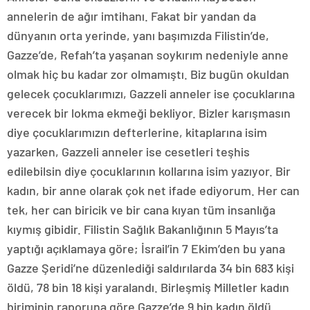
annelerin de ağır imtihanı. Fakat bir yandan da
dünyanın orta yerinde, yanı başımızda Filistin’de,
Gazze’de, Refah’ta yaşanan soykırım nedeniyle anne
olmak hiç bu kadar zor olmamıştı. Biz bugün okuldan
gelecek çocuklarımızı, Gazzeli anneler ise çocuklarına
verecek bir lokma ekmeği bekliyor. Bizler karışmasın
diye çocuklarımızın defterlerine, kitaplarına isim
yazarken, Gazzeli anneler ise cesetleri teşhis
edilebilsin diye çocuklarının kollarına isim yazıyor. Bir
kadın, bir anne olarak çok net ifade ediyorum. Her can
tek, her can biricik ve bir cana kıyan tüm insanlığa
kıymış gibidir. Filistin Sağlık Bakanlığının 5 Mayıs’ta
yaptığı açıklamaya göre; İsrail’in 7 Ekim’den bu yana
Gazze Şeridi’ne düzenlediği saldırılarda 34 bin 683 kişi
öldü, 78 bin 18 kişi yaralandı. Birleşmiş Milletler kadın
biriminin raporuna göre Gazze’de 9 bin kadın öldü.