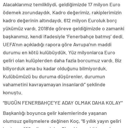
Alacaklarımız temlikliydi, geldiğimizde 17 milyon Euro
ödemek zorundaydık. Kadro değerimiz, rakiplerimizin
kadro değerinin altındaydı. 612 milyon Euroluk borç
yükümüz vardı. 2018’de göreve geldiğimizde o zamanki
başkanımız, kendi ifadesiyle ‘Fenerbahçe batmış’ dedi.
UEFA’nın açıkladığı rapora göre Avrupa’nın maddi
durumu en kötü kulübüydük. Yüz milyonlarca Euro
geliri olan kulüplerden daha fazla borcumuz vardı. Biz
biliyorduk ama bu kadar olduğunu bilmiyorduk.
Kulübümüzü bu duruma düşürenler, durumun
vahametini kavrayamayan insanlardı” şeklinde
konuştu.
“BUGÜN FENERBAHÇE’YE ADAY OLMAK DAHA KOLAY”
Başkanlığı boyunca gelir kalemlerinde yaşanan
olumsuz gelişmelere değinen Koç, “6 yıllık yayın geliri