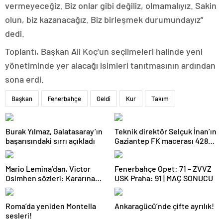
vermeyeceğiz. Biz onlar gibi değiliz, olmamalıyız. Sakin
olun, biz kazanacağız. Biz birleşmek durumundayız”
dedi.
Toplantı, Başkan Ali Koç’un seçilmeleri halinde yeni
yönetiminde yer alacağı isimleri tanıtmasının ardından
sona erdi.
Başkan
Fenerbahçe
Geldi
Kur
Takım
Burak Yılmaz, Galatasaray’ın
Teknik direktör Selçuk İnan’ın
başarısındaki sırrı açıkladı
Gaziantep FK macerası 428
gün sürdü
Mario Lemina’dan, Victor
Fenerbahçe Opet: 71 – ZVVZ
Osimhen sözleri: Kararına
USK Praha: 91 | MAÇ SONUCU
saygı göstermeliyiz
Roma’da yeniden Montella
Ankaragücü’nde çifte ayrılık!
sesleri!