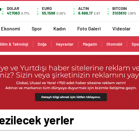
DOLAR
EURO
ALTIN
BITCOIN
47,7063
55,1598
6.666,17
3103810
0.17%
0.26%
2,67
1,00%
Ekonomi
Spor
Kadın
Foto Galeri
Videolar
Bilim & Teknoloji
Doğa
Hayvanlar
Magazin
Otomobil
Spo
ezilecek yerler