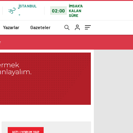
İSTANBUL
İMSAK'A
02:00
KALAN
SÜRE
°
Yazarlar
Gazeteler
r
HIZLI YORUM YAP