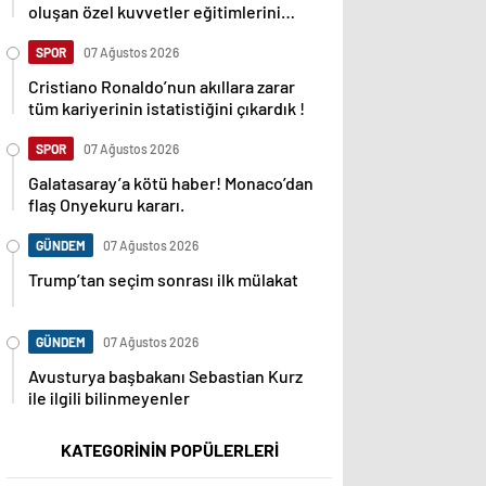
oluşan özel kuvvetler eğitimlerini
başlattı.
SPOR
07 Ağustos 2026
Cristiano Ronaldo’nun akıllara zarar
tüm kariyerinin istatistiğini çıkardık !
SPOR
07 Ağustos 2026
Galatasaray’a kötü haber! Monaco’dan
flaş Onyekuru kararı.
GÜNDEM
07 Ağustos 2026
Trump’tan seçim sonrası ilk mülakat
GÜNDEM
07 Ağustos 2026
Avusturya başbakanı Sebastian Kurz
ile ilgili bilinmeyenler
KATEGORİNİN POPÜLERLERİ