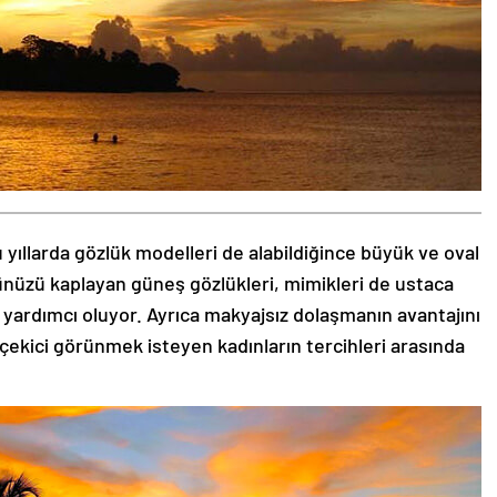
 yıllarda gözlük modelleri de alabildiğince büyük ve oval
zünüzü kaplayan güneş gözlükleri, mimikleri de ustaca
 yardımcı oluyor. Ayrıca makyajsız dolaşmanın avantajını
 çekici görünmek isteyen kadınların tercihleri arasında