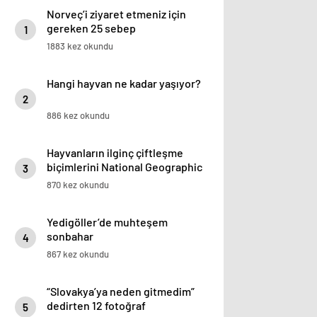
Norveç’i ziyaret etmeniz için
gereken 25 sebep
1
1883 kez okundu
Hangi hayvan ne kadar yaşıyor?
2
886 kez okundu
Hayvanların ilginç çiftleşme
biçimlerini National Geographic
3
görüntüledi.
870 kez okundu
Yedigöller’de muhteşem
sonbahar
4
867 kez okundu
“Slovakya’ya neden gitmedim”
dedirten 12 fotoğraf
5