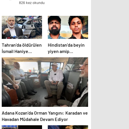
826 kez okundu
Tahran’da öldürülen
Hindistan’da beyin
İsmail Haniye
yiyen amip
kimdir?
nedeniyle
hastalanan genç
hayatta kalmayı
başardı
Adana Kozan’da Orman Yangını: Karadan ve
Havadan Müdahale Devam Ediyor