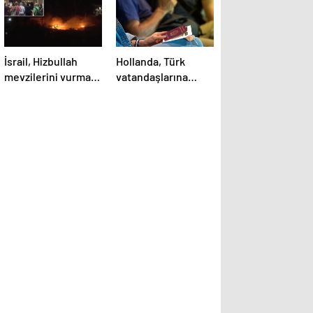
İsrail, Hizbullah
Hollanda, Türk
mevzilerini vurmaya
vatandaşlarına
başladı! Beyrut’ta
uyum sınavı
uçuşlar askıya
zorunluluğu
alındı, 10’dan fazla
getiriyor
ülke vatandaşlarını
geri çağırdı