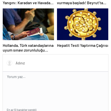
Yangını: Karadan ve Havadan
vurmaya başladı! Beyrut’ta
Müdahale Devam Ediyor
uçuşlar askıya alındı, 10’dan
fazla ülke vatandaşlarını geri
çağırdı
Hollanda, Türk vatandaşlarına
Hepatit Testi Yaptırma Çağrısı
uyum sınavı zorunluluğu
getiriyor
En az 10 karakter gerekli