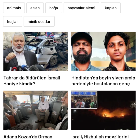
animals
aslan
boğa
hayvanlar alemi
kaplan
kuşlar
minik dostlar
Tahran’da öldürülen İsmail
Hindistan’da beyin yiyen amip
Haniye kimdir?
nedeniyle hastalanan genç
hayatta kalmayı başardı
Adana Kozan’da Orman
İsrail, Hizbullah mevzilerini