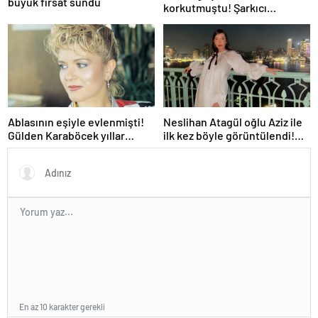
büyük fırsat sundu
korkutmuştu! Şarkıcı
Şimal’den günler sonra gelen
açıklama: “Yine zor
dönemler…”
Ablasının eşiyle evlenmişti!
Neslihan Atagül oğlu Aziz ile
Gülden Karaböcek yıllar
ilk kez böyle görüntülendi!
sonra sessizliğini böyle
Sözleri gündem oldu:
bozdu: İşte ihanetin perde
“Söylemiş miydim?!”
arkası…
En az 10 karakter gerekli