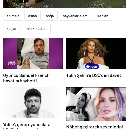
animals
aslan
boğa
hayvanlar alemi
kaplan
kuşlar
minik dostlar
Oyuncu Samuel French
Tülin Şahin’e DSÖ’den davet
hayatını kaybetti
‘Adile’, genç oyunculara
Nöbet geçirerek sevenlerini