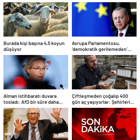
Burada kişi başına 4,5 koyun
Avrupa Parlamentosu,
düşüyor
‘demokratik gerilemeden’
dolayı ‘Türkiye’nin AB üyelik
süreci süresiz dondu’
Alman istihbaratı duvara
Çiftleşmeden çoğalıp 400
tosladı: AfD bir süre daha
gün aç yaşıyorlar: Şehirleri
‘aşırı sağcı örgüt’ değil
ele geçiriyorlar