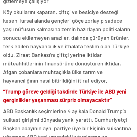
gizlemeye çalışıyor.
Köy okullarını kapatan, çiftçi ve besiciye desteği
kesen, kırsal alanda gençleri göçe zorlayıp sadece
yaşlı nüfusun kalmasına zemin hazırlayan politikaların
sonucu ekilemeyen araziler, dalında çürüyen ürünler,
terk edilen hayvancılık ve ithalata teslim olan Türkiye
oldu. Ziraat Bankası’nı çiftçi yerine iktidar
müteahhitlerinin finansörüne dönüştüren iktidar,
Afgan çobanlara muhtaçlıkla ülke tarım ve
hayvancılığının nasıl bitirildiğini itiraf ediyor.
“Trump göreve geldiği takdirde Türkiye ile ABD yeni
gerginlikler yaşanması sürpriz olmayacaktır”
ABD Başkanlık seçimlerine 4 ay kala Donald Trump’a
suikast girişimi dünyada yankı yarattı. Cumhuriyetçi
Başkan adayının aynı partiye üye bir kişinin suikastına
uğraması ABD toplumundaki kutuplaşma ve