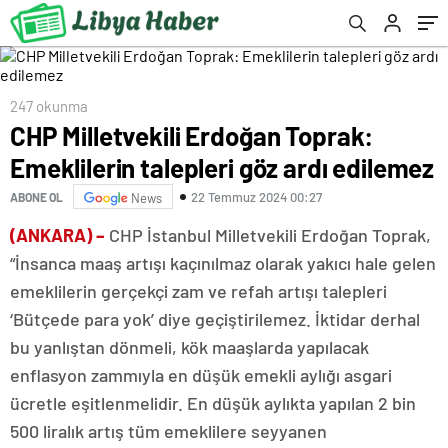
247 okunma
CHP Milletvekili Erdoğan Toprak:
Emeklilerin talepleri göz ardı edilemez
22 Temmuz 2024 00:27
ABONE OL
News
(ANKARA) –
CHP İstanbul Milletvekili Erdoğan Toprak,
“İnsanca maaş artışı kaçınılmaz olarak yakıcı hale gelen
emeklilerin gerçekçi zam ve refah artışı talepleri
‘Bütçede para yok’ diye geçiştirilemez. İktidar derhal
bu yanlıştan dönmeli, kök maaşlarda yapılacak
enflasyon zammıyla en düşük emekli aylığı asgari
ücretle eşitlenmelidir. En düşük aylıkta yapılan 2 bin
500 liralık artış tüm emeklilere seyyanen