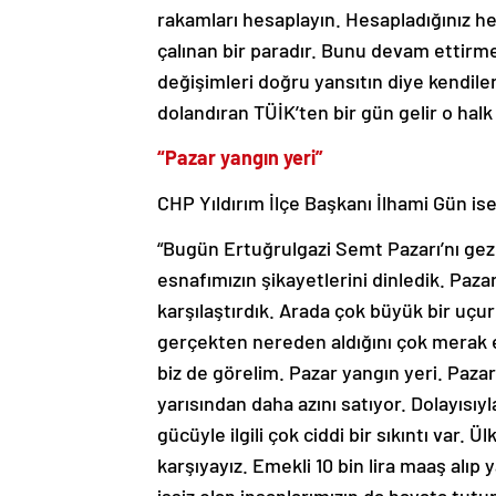
rakamları hesaplayın. Hesapladığınız h
çalınan bir paradır. Bunu devam ettirme
değişimleri doğru yansıtın diye kendiler
dolandıran TÜİK’ten bir gün gelir o halk
“Pazar yangın yeri”
CHP Yıldırım İlçe Başkanı İlhami Gün i
“Bugün Ertuğrulgazi Semt Pazarı’nı gezd
esnafımızın şikayetlerini dinledik. Pazard
karşılaştırdık. Arada çok büyük bir uçu
gerçekten nereden aldığını çok merak ed
biz de görelim. Pazar yangın yeri. Paza
yarısından daha azını satıyor. Dolayısıyl
gücüyle ilgili çok ciddi bir sıkıntı var. 
karşıyayız. Emekli 10 bin lira maaş alıp