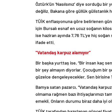
Öztürk’ün ‘Nasılsınız’ diye sorduğu bir yu
değiliz. Bakana göre güllük gülistanlık 
TÜİK enflasyonuna göre belirlenen günc
için Bursalı esnaf en ucuz soğanın kilo
ise haziran ayında 7,76 TL’ye hiç soğan 
ifade etti.
“Vatandaş karpuz alamıyor”
Bir başka yurttaş ise, “Bir insan kaç se
bir şey almayın diyorlar. Çocuğum bir
güzelce dengeleyecekler. Sen birisine 1
Bamya satan pazarcı, “Vatandaş karpuz
olmama rağmen bazı ihtiyaçlarımızı ta
emekli. Onların durumu biraz daha iyi ol
TÜİK tarafından hazırlanan güncel fiyat 