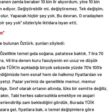
nen zamla beraber 10 bin lir alıyordum, yine 10 bin
n ediyor. Değiştirebilir mi, değiştiremez. Tek değişim,
 olur. Yapacak hiçbir şey yok. Bu devran, O oradayken
r şey yok” sözleriyle iktidara isyan etti.
ın”
e bulunan Öztürk, şunları söyledi:
Özellikle temel gıda soğana, patatese baktık. 7 lira 70
ra. 49 lira denen kuru fasulyenin en ucuz ve düşük
dayla TÜİK’in açıkladığı birçok sebzede yüzde 70’e 100’e
gezdiğimizde hem esnaf hem de halkımız fiyatlardan ve
yetçi. Pazar yerimiz de genellikle memur, memur
lge. Sınıf olarak ortanın altında, lüks bir semtte değiliz.
kın. Tabi herkes sabırsızlıkla emekliye ve asgari
erlendirilip zam beklediğini gördük. Burada TÜİK
zara gel, fiyatlara bak, o temel değişimlere göre