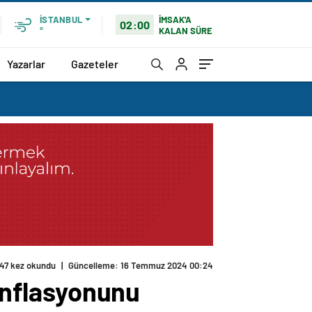
İMSAK'A
İSTANBUL
02:00
KALAN SÜRE
°
Yazarlar
Gazeteler
47 kez okundu
|
Güncelleme: 16 Temmuz 2024 00:24
 Enflasyonunu