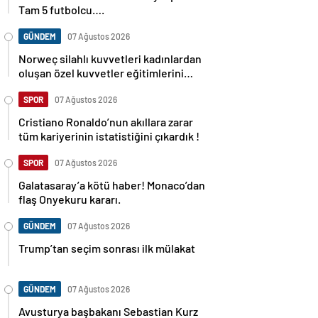
Tam 5 futbolcu….
GÜNDEM
07 Ağustos 2026
Norweç silahlı kuvvetleri kadınlardan
oluşan özel kuvvetler eğitimlerini
başlattı.
SPOR
07 Ağustos 2026
Cristiano Ronaldo’nun akıllara zarar
tüm kariyerinin istatistiğini çıkardık !
SPOR
07 Ağustos 2026
Galatasaray’a kötü haber! Monaco’dan
flaş Onyekuru kararı.
GÜNDEM
07 Ağustos 2026
Trump’tan seçim sonrası ilk mülakat
GÜNDEM
07 Ağustos 2026
Avusturya başbakanı Sebastian Kurz