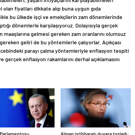
nabilmeleri, yaşam ihtiyaçlarını karşılayabilmeleri
olan fiyatları dikkate alıp buna uygun gıda
likle bu ülkede işçi ve emekçilerin zam dönemlerinde
aptığı dönemlerle karşılaşıyoruz. Dolayısıyla gerçek
ın maaşlarına gelmesi gereken zam oranlarını olumsuz
ı gereken geliri de bu yöntemlerle çalıyorlar. Açıkçası
n cebindeki parayı çalma yöntemleriyle enflasyon tespiti
 ve gerçek enflasyon rakamlarını derhal açıklamasını
 Parlamentosu,
Alman istihbaratı duvara tosladı: