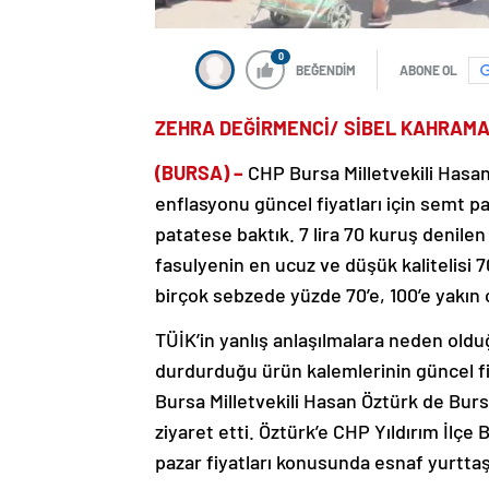
0
BEĞENDİM
ABONE OL
ZEHRA DEĞİRMENCİ/ SİBEL KAHRAM
(BURSA) –
CHP Bursa Milletvekili Hasan
enflasyonu güncel fiyatları için semt paz
patatese baktık. 7 lira 70 kuruş denilen
fasulyenin en ucuz ve düşük kalitelisi 70
birçok sebzede yüzde 70’e, 100’e yakın ci
TÜİK’in yanlış anlaşılmalara neden old
durdurduğu ürün kalemlerinin güncel fiy
Bursa Milletvekili Hasan Öztürk de Bursa
ziyaret etti. Öztürk’e CHP Yıldırım İlçe B
pazar fiyatları konusunda esnaf yurttaş