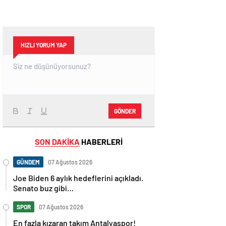
HIZLI YORUM YAP
GÖNDER
SON DAKİKA
HABERLERİ
GÜNDEM
07 Ağustos 2026
Joe Biden 6 aylık hedeflerini açıkladı.
Senato buz gibi…
SPOR
07 Ağustos 2026
En fazla kızaran takım Antalyaspor!