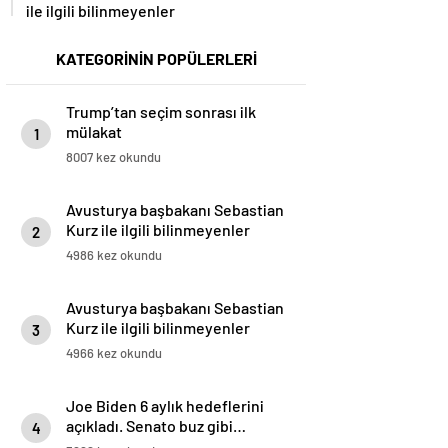
ile ilgili bilinmeyenler
KATEGORİNİN POPÜLERLERİ
Trump’tan seçim sonrası ilk
mülakat
1
8007 kez okundu
Avusturya başbakanı Sebastian
Kurz ile ilgili bilinmeyenler
2
4986 kez okundu
Avusturya başbakanı Sebastian
Kurz ile ilgili bilinmeyenler
3
4966 kez okundu
Joe Biden 6 aylık hedeflerini
açıkladı. Senato buz gibi…
4