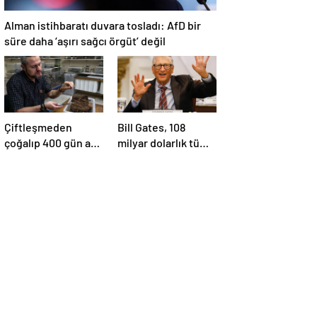
Alman istihbaratı duvara tosladı: AfD bir
süre daha ‘aşırı sağcı örgüt’ değil
Çiftleşmeden
Bill Gates, 108
çoğalıp 400 gün aç
milyar dolarlık tüm
yaşıyorlar: Şehirleri
servetini
ele geçiriyorlar
bağışlayacak:
‘Zengin
ölmeyeceğim’