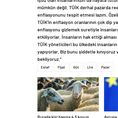
işsiz olan insanlarımızın da hayata tutu
mümkün değil. TÜİK derhal pazarda reel 
enflasyonunu tespit etmesi lazım. Özel
TÜİK’in enflasyon oranlarının çok dip y
enflasyonu gizlemek suretiyle insanlar
etkiliyorlar. İnsanların hak ettiği almas
TÜİK yöneticileri bu ülkedeki insanları
yapıyorlar. Biz bunu şiddetle kınıyoruz
bekliyoruz.”
Esnaf
Fiyat
Gün
Lira
Pazar
Burada kişi başına 4,5 koyun
Avrupa