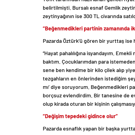
belirtilmişti. Bursalı esnaf Gemlik zey
zeytinyağının ise 300 TL civarında satıld
“Beğenmedikleri partinin zamanında i
Pazarda Öztürk’ü gören bir yurttaş ise ha
“Hayat pahalılığına isyandayım. Emekli
baktım. Çocuklarımdan para istemeden 
sene ben kendime bir kilo çilek alıp 
tezgahların en önlerinden istediğim şeyle
mı’ diye soruyorum. Beğenmedikleri par
borçsuz evlendirdim. Bir tanesine de ev 
olup kirada oturan bir kişinin çalışmasıy
“Değişim tepedeki gidince olur”
Pazarda esnaflık yapan bir başka yurtta