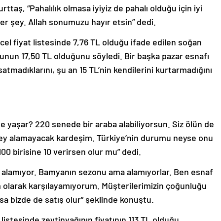
rttaş, “Pahalılık olmasa iyiyiz de pahalı olduğu için iyi
her şey. Allah sonumuzu hayır etsin” dedi.
el fiyat listesinde 7,76 TL olduğu ifade edilen soğan
sunun 17,50 TL olduğunu söyledi. Bir başka pazar esnafı
satmadıklarını, şu an 15 TL’nin kendilerini kurtarmadığını
ne yaşar? 220 senede bir araba alabiliyorsun. Siz ölün de
 şey alamayacak kardeşim. Türkiye’nin durumu neyse onu
00 birisine 10 verirsen olur mu” dedi.
 alamıyor. Bamyanın sezonu ama alamıyorlar. Ben esnaf
m olarak karşılayamıyorum. Müşterilerimizin çoğunluğu
sa bizde de satış olur” şeklinde konuştu.
listesinde zeytinyağının fiyatının 113 TL olduğu