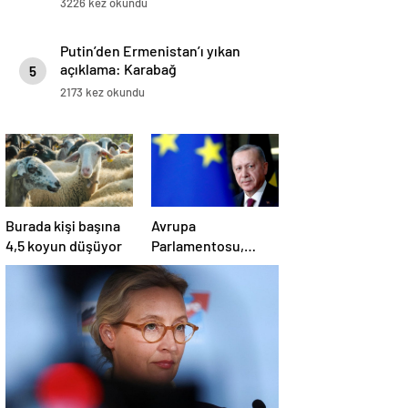
3226 kez okundu
Putin’den Ermenistan’ı yıkan
açıklama: Karabağ
5
Azerbaycan’ın ayrılmaz bir
2173 kez okundu
parçasıdır!
Burada kişi başına
Avrupa
4,5 koyun düşüyor
Parlamentosu,
‘demokratik
gerilemeden’ dolayı
‘Türkiye’nin AB
üyelik süreci
süresiz dondu’