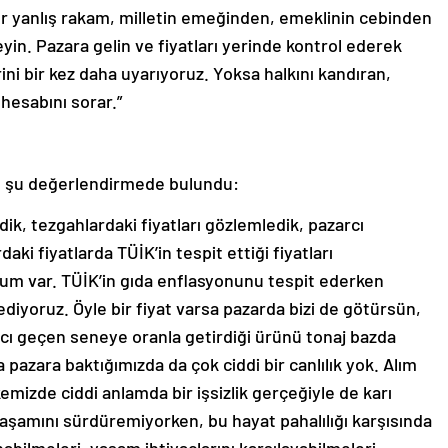
er yanlış rakam, milletin emeğinden, emeklinin cebinden
yin. Pazara gelin ve fiyatları yerinde kontrol ederek
ini bir kez daha uyarıyoruz. Yoksa halkını kandıran,
 hesabını sorar.”
se şu değerlendirmede bulundu:
ik, tezgahlardaki fiyatları gözlemledik, pazarcı
aki fiyatlarda TÜİK’in tespit ettiği fiyatları
rum var. TÜİK’in gıda enflasyonunu tespit ederken
iyoruz. Öyle bir fiyat varsa pazarda bizi de götürsün,
rcı geçen seneye oranla getirdiği ürünü tonaj bazda
a pazara baktığımızda da çok ciddi bir canlılık yok. Alım
Ülkemizde ciddi anlamda bir işsizlik gerçeğiyle de karı
 yaşamını sürdüremiyorken, bu hayat pahalılığı karşısında