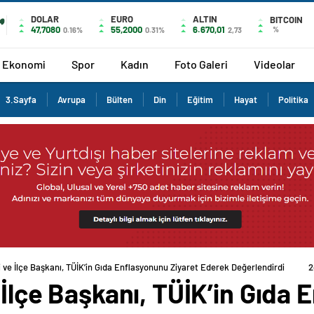
DOLAR
EURO
ALTIN
BITCOIN
47,7080
55,2000
6.670,01
%
0.16%
0.31%
2,73
Ekonomi
Spor
Kadın
Foto Galeri
Videolar
3.Sayfa
Avrupa
Bülten
Din
Eğitim
Hayat
Politika
i ve İlçe Başkanı, TÜİK’in Gıda Enflasyonunu Ziyaret Ederek Değerlendirdi
2
e İlçe Başkanı, TÜİK’in Gıda