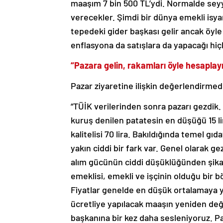
maaşım 7 bin 500 TL’ydi. Normalde seyya
verecekler. Şimdi bir dünya emekli isya
tepedeki gider başkası gelir ancak öyle
enflasyona da satışlara da yapacağı hiçbi
“Pazara gelin, rakamları öyle hesaplay
Pazar ziyaretine ilişkin değerlendirmed
“TÜİK verilerinden sonra pazarı gezdik. 
kuruş denilen patatesin en düşüğü 15 li
kalitelisi 70 lira. Bakıldığında temel gı
yakın ciddi bir fark var. Genel olarak 
alım gücünün ciddi düşüklüğünden şika
emeklisi, emekli ve işçinin olduğu bir bö
Fiyatlar genelde en düşük ortalamaya ya
ücretliye yapılacak maaşın yeniden değ
başkanına bir kez daha sesleniyoruz. Pa