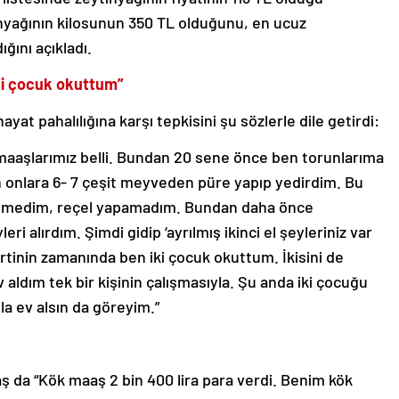
tinyağının kilosunun 350 TL olduğunu, en ucuz
ığını açıkladı.
ki çocuk okuttum”
yat pahalılığına karşı tepkisini şu sözlerle dile getirdi:
 maaşlarımız belli. Bundan 20 sene önce ben torunlarıma
onlara 6- 7 çeşit meyveden püre yapıp yedirdim. Bu
yiyemedim, reçel yapamadım. Bundan daha önce
ri alırdım. Şimdi gidip ‘ayrılmış ikinci el şeyleriniz var
tinin zamanında ben iki çocuk okuttum. İkisini de
aldım tek bir kişinin çalışmasıyla. Şu anda iki çocuğu
la ev alsın da göreyim.”
ş da “Kök maaş 2 bin 400 lira para verdi. Benim kök