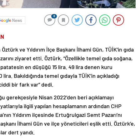
0
News
AN
 Öztürk ve Yıldırım İlçe Başkanı İlhami Gün, TÜİK’in gıda
arını ziyaret etti. Öztürk, “Özellikle temel gıda soğana,
 patatesin en düşüğü 15 lira. 49 lira denen kuru
 lira. Bakıldığında temel gıdayla TÜİK’in açıkladığı
ddi bir fark var” dedi.
uğu gerekçesiyle Nisan 2022’den beri açıklamayı
atlarıyla ilgili yapılan hesaplamanın ardından CHP
’nın Yıldırım ilçesinde Ertuğrulgazi Semt Pazarı’nı
aşkanı İlhami Gün ve ilçe yöneticileri eşlik etti. Öztürk’e,
lar dert yandı.