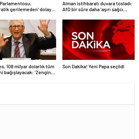
 Parlamentosu,
Alman istihbaratı duvara tosladı:
atik gerilemeden’ dolayı
AfD bir süre daha ‘aşırı sağcı
e’nin AB üyelik süreci
örgüt’ değil
 dondu’
es, 108 milyar dolarlık tüm
Son Dakika! Yeni Papa seçildi
ni bağışlayacak: ‘Zengin
ceğim’