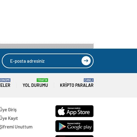
KONOMİ
TRAFİK
CANLI
TELER
YOL DURUMU
KRIPTO PARALAR
Üye Giriş
Üye Kayıt
Şifremi Unuttum