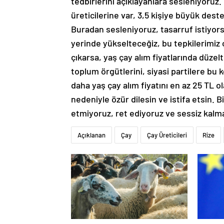
tedbirlerini açıklayanlara sesleniyoruz.
üreticilerine var, 3,5 kişiye büyük dest
Buradan sesleniyoruz, tasarruf istiyorsa
yerinde yükselteceğiz, bu tepkilerimiz ç
çıkarsa, yaş çay alım fiyatlarında düzelt
toplum örgütlerini, siyasi partilere bu
daha yaş çay alım fiyatını en az 25 TL o
nedeniyle özür dilesin ve istifa etsin. 
etmiyoruz, ret ediyoruz ve sessiz kalm
Açıklanan
Çay
Çay Üreticileri
Rize