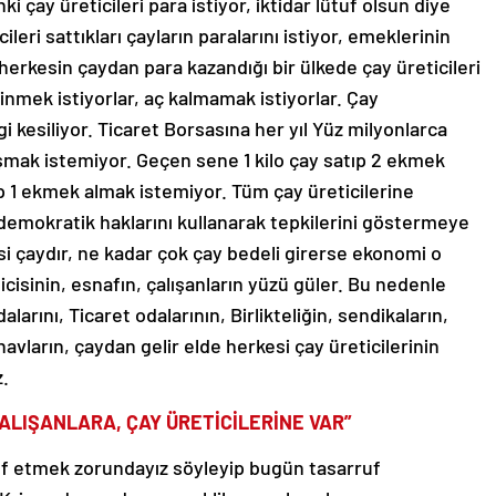
i çay üreticileri para istiyor, iktidar lütuf olsun diye
ileri sattıkları çayların paralarını istiyor, emeklerinin
ar, herkesin çaydan para kazandığı bir ülkede çay üreticileri
çinmek istiyorlar, aç kalmamak istiyorlar. Çay
gi kesiliyor. Ticaret Borsasına her yıl Yüz milyonlarca
laşmak istemiyor. Geçen sene 1 kilo çay satıp 2 ekmek
atıp 1 ekmek almak istemiyor. Tüm çay üreticilerine
 demokratik haklarını kullanarak tepkilerini göstermeye
i çaydır, ne kadar çok çay bedeli girerse ekonomi o
eticisinin, esnafın, çalışanların yüzü güler. Bu nedenle
larını, Ticaret odalarının, Birlikteliğin, sendikaların,
avların, çaydan gelir elde herkesi çay üreticilerinin
.
ALIŞANLARA, ÇAY ÜRETİCİLERİNE VAR”
uf etmek zorundayız söyleyip bugün tasarruf