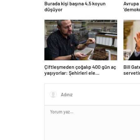
Burada kişi başına 4,5 koyun
Avrupa
düşüyor
‘demokr
‘Türkiy
süresiz
Çiftleşmeden çoğalıp 400 gün aç
Bill Gat
yaşıyorlar: Şehirleri ele
serveti
geçiriyorlar
ölmeye