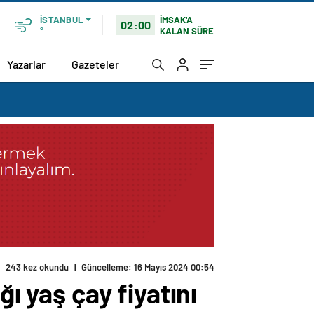
İMSAK'A
İSTANBUL
02:00
KALAN SÜRE
°
Yazarlar
Gazeteler
243 kez okundu
|
Güncelleme: 16 Mayıs 2024 00:54
ı yaş çay fiyatını