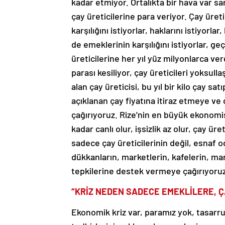
kadar etmiyor. Ortalıkta bir hava var sank
çay üreticilerine para veriyor. Çay üretic
karşılığını istiyorlar, haklarını istiyorl
de emeklerinin karşılığını istiyorlar, ge
üreticilerine her yıl yüz milyonlarca ver
parası kesiliyor, çay üreticileri yoksul
alan çay üreticisi, bu yıl bir kilo çay s
açıklanan çay fiyatına itiraz etmeye ve
çağırıyoruz. Rize’nin en büyük ekonomis
kadar canlı olur, işsizlik az olur, çay ür
sadece çay üreticilerinin değil, esnaf oda
dükkanların, marketlerin, kafelerin, man
tepkilerine destek vermeye çağırıyoruz
“KRİZ NEDEN SADECE EMEKLİLERE, Ç
Ekonomik kriz var, paramız yok, tasarr