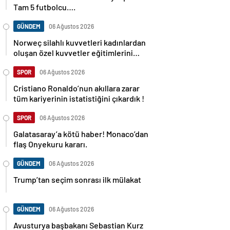
Tam 5 futbolcu….
GÜNDEM
06 Ağustos 2026
Norweç silahlı kuvvetleri kadınlardan
oluşan özel kuvvetler eğitimlerini
başlattı.
SPOR
06 Ağustos 2026
Cristiano Ronaldo’nun akıllara zarar
tüm kariyerinin istatistiğini çıkardık !
SPOR
06 Ağustos 2026
Galatasaray’a kötü haber! Monaco’dan
flaş Onyekuru kararı.
GÜNDEM
06 Ağustos 2026
Trump’tan seçim sonrası ilk mülakat
GÜNDEM
06 Ağustos 2026
Avusturya başbakanı Sebastian Kurz