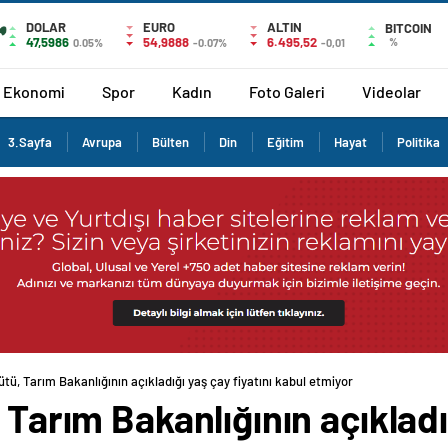
DOLAR
EURO
ALTIN
BITCOIN
47,5986
54,9888
6.495,52
%
0.05%
-0.07%
-0,01
Ekonomi
Spor
Kadın
Foto Galeri
Videolar
3.Sayfa
Avrupa
Bülten
Din
Eğitim
Hayat
Politika
ütü, Tarım Bakanlığının açıkladığı yaş çay fiyatını kabul etmiyor
 Tarım Bakanlığının açıkladığ