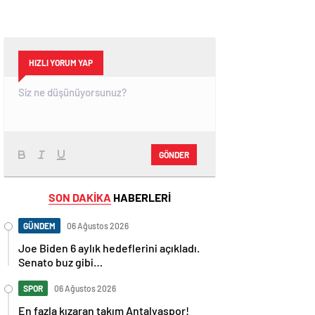
HIZLI YORUM YAP
GÖNDER
SON DAKİKA
HABERLERİ
GÜNDEM
06 Ağustos 2026
Joe Biden 6 aylık hedeflerini açıkladı.
Senato buz gibi…
SPOR
06 Ağustos 2026
En fazla kızaran takım Antalyaspor!