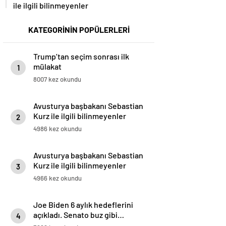
ile ilgili bilinmeyenler
KATEGORİNİN POPÜLERLERİ
Trump’tan seçim sonrası ilk
mülakat
1
8007 kez okundu
Avusturya başbakanı Sebastian
Kurz ile ilgili bilinmeyenler
2
4986 kez okundu
Avusturya başbakanı Sebastian
Kurz ile ilgili bilinmeyenler
3
4966 kez okundu
Joe Biden 6 aylık hedeflerini
açıkladı. Senato buz gibi…
4