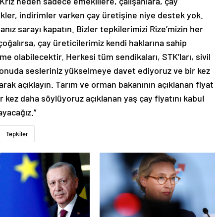
 Kriz neden sadece emeklilere, çalışanlara, çay
ekler, indirimler varken çay üretişine niye destek yok.
nız sarayı kapatın. Bizler tepkilerimizi Rize’mizin her
oğalırsa, çay üreticilerimiz kendi haklarına sahip
me olabilecektir. Herkesi tüm sendikaları, STK’ları, sivil
 konuda sesleriniz yükselmeye davet ediyoruz ve bir kez
larak açıklayın. Tarım ve orman bakanının açıklanan fiyat
Bir kez daha söylüyoruz açıklanan yaş çay fiyatını kabul
ayacağız.”
Tepkiler