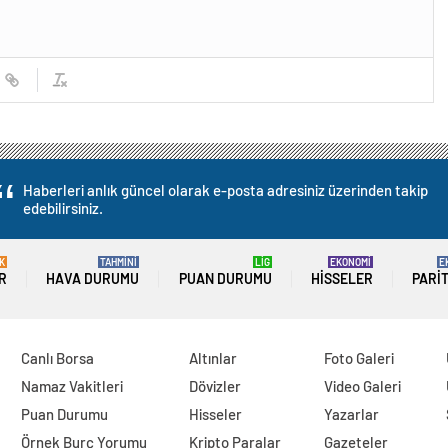
Haberleri anlık güncel olarak e-posta adresiniz üzerinden takip
edebilirsiniz.
K
TAHMİNİ
LİG
EKONOMİ
E
R
HAVA DURUMU
PUAN DURUMU
HISSELER
PARI
Canlı Borsa
Altınlar
Foto Galeri
Namaz Vakitleri
Dövizler
Video Galeri
Puan Durumu
Hisseler
Yazarlar
Örnek Burç Yorumu
Kripto Paralar
Gazeteler