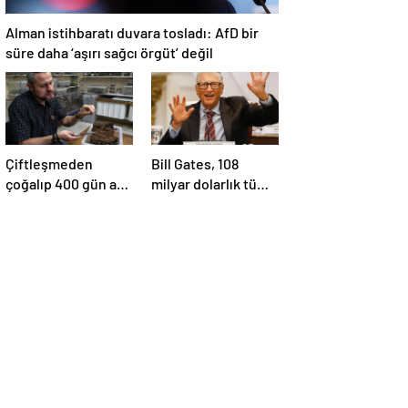
Alman istihbaratı duvara tosladı: AfD bir
süre daha ‘aşırı sağcı örgüt’ değil
Çiftleşmeden
Bill Gates, 108
çoğalıp 400 gün aç
milyar dolarlık tüm
yaşıyorlar: Şehirleri
servetini
ele geçiriyorlar
bağışlayacak:
‘Zengin
ölmeyeceğim’