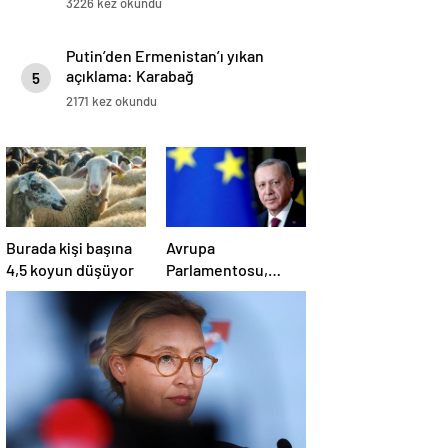
3226 kez okundu
Putin’den Ermenistan’ı yıkan
açıklama: Karabağ
5
Azerbaycan’ın ayrılmaz bir
2171 kez okundu
parçasıdır!
Burada kişi başına
Avrupa
4,5 koyun düşüyor
Parlamentosu,
‘demokratik
gerilemeden’ dolayı
‘Türkiye’nin AB
üyelik süreci
süresiz dondu’