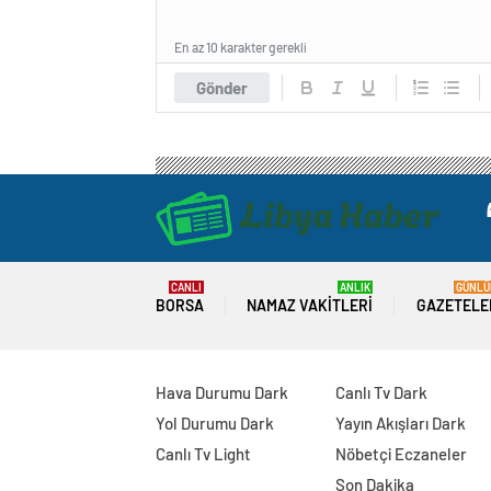
En az 10 karakter gerekli
Gönder
CANLI
ANLIK
GÜNLÜ
BORSA
NAMAZ VAKITLERI
GAZETELE
Hava Durumu Dark
Canlı Tv Dark
Yol Durumu Dark
Yayın Akışları Dark
Canlı Tv Light
Nöbetçi Eczaneler
Son Dakika