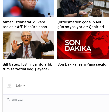
Alman istihbaratı duvara
Çiftleşmeden çoğalıp 400
tosladı: AfD bir süre daha
gün aç yaşıyorlar: Şehirleri
‘aşırı sağcı örgüt’ değil
ele geçiriyorlar
Bill Gates, 108 milyar dolarlık
Son Dakika! Yeni Papa seçildi
tüm servetini bağışlayacak:
‘Zengin ölmeyeceğim’