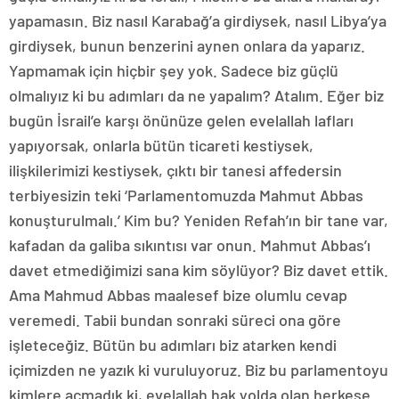
yapamasın. Biz nasıl Karabağ’a girdiysek, nasıl Libya’ya
girdiysek, bunun benzerini aynen onlara da yaparız.
Yapmamak için hiçbir şey yok. Sadece biz güçlü
olmalıyız ki bu adımları da ne yapalım? Atalım. Eğer biz
bugün İsrail’e karşı önünüze gelen evelallah lafları
yapıyorsak, onlarla bütün ticareti kestiysek,
ilişkilerimizi kestiysek, çıktı bir tanesi affedersin
terbiyesizin teki ‘Parlamentomuzda Mahmut Abbas
konuşturulmalı.’ Kim bu? Yeniden Refah’ın bir tane var,
kafadan da galiba sıkıntısı var onun. Mahmut Abbas’ı
davet etmediğimizi sana kim söylüyor? Biz davet ettik.
Ama Mahmud Abbas maalesef bize olumlu cevap
veremedi. Tabii bundan sonraki süreci ona göre
işleteceğiz. Bütün bu adımları biz atarken kendi
içimizden ne yazık ki vuruluyoruz. Biz bu parlamentoyu
kimlere açmadık ki, evelallah hak yolda olan herkese