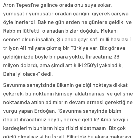
Aron Tepesi’ne gelince orada onu suya sokar,
yumuşatır yumuşatır oradan çarığını giyerek çarşıya
öyle inerlerdi. Bak ne günlerden ne günlere geldik. ve
Rabbim lütfetti, o anadan bizler doğduk. Mekanı
cennet olsun inşallah. Şu anda gayrisafi milli hasılası 1
trilyon 411 milyara çıkmış bir Türkiye var. Biz göreve
geldiğimizde böyle bir para yoktu. İhracatımız 36
milyon dolardı, ama şimdi artık iki 250’yi yakaladık.
Daha iyi olacak” dedi.
Savunma sanayisinde ülkenin geldiği noktaya dikkat
çekerek, bu noktanın kimseyi aldatmaması ve gelişme
noktasında atılan adımların devam etmesi gerektiğine
vurgu yapan Erdoğan, “Savunma sanayinde bizim
ithalat ihracatımız neydi, nereye geldik? Ama sevgili
kardeşlerim bunların hiçbiri bizi aldatmasın. Biz çok
güçlü olmalıyız ki bu İsrail, Filistin’e bu akara makarayı