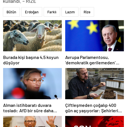
kullandı. – RİZE
Bütün
Erdoğan
Farklı
Lazım
Rize
Burada kişi başına 4,5 koyun
Avrupa Parlamentosu,
düşüyor
‘demokratik gerilemeden’
dolayı ‘Türkiye’nin AB üyelik
süreci süresiz dondu’
Alman istihbaratı duvara
Çiftleşmeden çoğalıp 400
tosladı: AfD bir süre daha
gün aç yaşıyorlar: Şehirleri
‘aşırı sağcı örgüt’ değil
ele geçiriyorlar