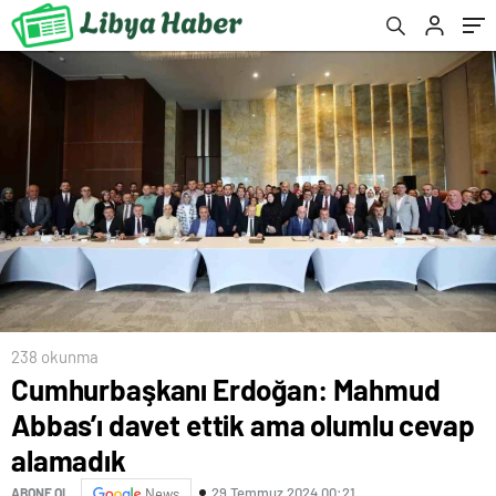
238 okunma
Cumhurbaşkanı Erdoğan: Mahmud
Abbas’ı davet ettik ama olumlu cevap
alamadık
29 Temmuz 2024 00:21
ABONE OL
News