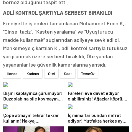
bornoz olduğunu tespit etti.
ADLİ KONTROL ŞARTIYLA SERBEST BIRAKILDI
Emniyette işlemleri tamamlanan Muhammet Emin K.,
“Cinsel taciz”, “Kasten yaralama” ve “Uyuşturucu
madde kullanmak” suçlarından adliyeye sevk edildi.
Mahkemeye çıkartılan K., adli kontrol şartıyla tutuksuz
yargılanmak üzere serbest bırakıldı. Öte yandan
yaşananlar ise güvenlik kameralarına yansıdı.
Hande
Kadının
Otel
Saat
Tecavüz
Dışını kaplayınca çürümüyor!
Fareleri eve davet ediyor
Buzdolabına bile koymayın,
olabilirsiniz! Ağaçlar köprü,
ömrü 3 hafta uzuyor
bitkiler yuva: Köpükle
doldurun
Çöpe atmayın tekrar tekrar
İç mimarlar bundan nefret
kullanın! Makyaj
ediyor! Mutfakta herkes aynı
malzemelerini bile koruyor
hatayı yapıyor