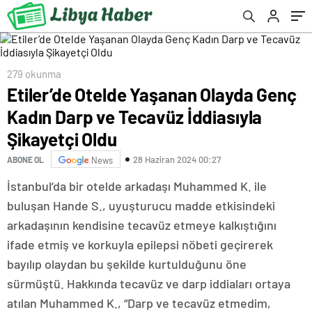
279 okunma
Etiler’de Otelde Yaşanan Olayda Genç
Kadın Darp ve Tecavüz İddiasıyla
Şikayetçi Oldu
28 Haziran 2024 00:27
ABONE OL
News
İstanbul’da bir otelde arkadaşı Muhammed K. ile
buluşan Hande S., uyuşturucu madde etkisindeki
arkadaşının kendisine tecavüz etmeye kalkıştığını
ifade etmiş ve korkuyla epilepsi nöbeti geçirerek
bayılıp olaydan bu şekilde kurtulduğunu öne
sürmüştü. Hakkında tecavüz ve darp iddiaları ortaya
atılan Muhammed K., “Darp ve tecavüz etmedim,