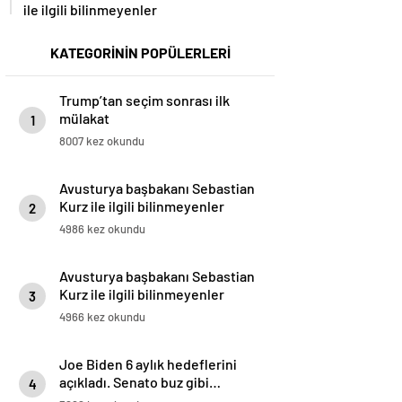
ile ilgili bilinmeyenler
KATEGORİNİN POPÜLERLERİ
Trump’tan seçim sonrası ilk
mülakat
1
8007 kez okundu
Avusturya başbakanı Sebastian
Kurz ile ilgili bilinmeyenler
2
4986 kez okundu
Avusturya başbakanı Sebastian
Kurz ile ilgili bilinmeyenler
3
4966 kez okundu
Joe Biden 6 aylık hedeflerini
açıkladı. Senato buz gibi…
4