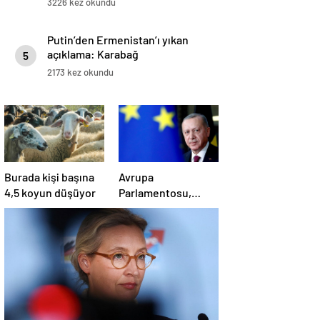
3226 kez okundu
Putin’den Ermenistan’ı yıkan
açıklama: Karabağ
5
Azerbaycan’ın ayrılmaz bir
2173 kez okundu
parçasıdır!
Burada kişi başına
Avrupa
4,5 koyun düşüyor
Parlamentosu,
‘demokratik
gerilemeden’ dolayı
‘Türkiye’nin AB
üyelik süreci
süresiz dondu’