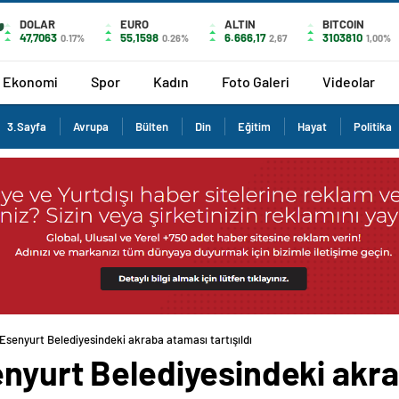
DOLAR
EURO
ALTIN
BITCOIN
47,7063
55,1598
6.666,17
3103810
0.17%
0.26%
2,67
1,00%
Ekonomi
Spor
Kadın
Foto Galeri
Videolar
3.Sayfa
Avrupa
Bülten
Din
Eğitim
Hayat
Politika
Esenyurt Belediyesindeki akraba ataması tartışıldı
enyurt Belediyesindeki akr