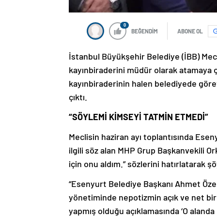
0
BEĞENDİM
ABONE OL
İstanbul Büyükşehir Belediye (İBB) Mec
kayınbiraderini müdür olarak atamaya ça
kayınbiraderinin halen belediyede gör
çıktı.
“SÖYLEMİ KİMSEYİ TATMİN ETMEDİ”
Meclisin haziran ayı toplantısında Ese
ilgili söz alan MHP Grup Başkanvekili O
için onu aldım.” sözlerini hatırlatarak ş
“Esenyurt Belediye Başkanı Ahmet Özer’
yönetiminde nepotizmin açık ve net bir 
yapmış olduğu açıklamasında ‘O alanda 