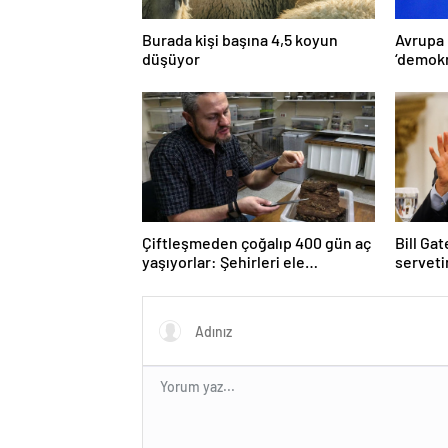
Burada kişi başına 4,5 koyun
Avrupa
düşüyor
‘demokr
‘Türkiy
süresiz
Çiftleşmeden çoğalıp 400 gün aç
Bill Gat
yaşıyorlar: Şehirleri ele
serveti
geçiriyorlar
ölmeye