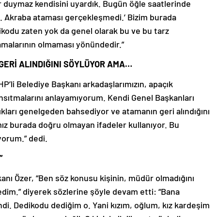
r duymaz kendisini uyardık. Bugün öğle saatlerinde
z. Akraba ataması gerçekleşmedi.’ Bizim burada
ikodu zaten yok da genel olarak bu ve bu tarz
amalarının olmaması yönündedir.”
GERİ ALINDIĞINI SÖYLÜYOR AMA…
P’li Belediye Başkanı arkadaşlarımızın, apaçık
yansıtmalarını anlayamıyorum. Kendi Genel Başkanları
dıkları genelgeden bahsediyor ve atamanın geri alındığını
z burada doğru olmayan ifadeler kullanıyor. Bu
orum.” dedi.
”
anı Özer, “Ben söz konusu kişinin, müdür olmadığını
dim.” diyerek sözlerine şöyle devam etti: “Bana
endi. Dedikodu dediğim o. Yani kızım, oğlum, kız kardeşim