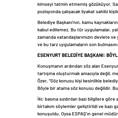
kimseyi tatmin etmemiş gözüküyor. Sayı
pozisyonda çalışacak liyakat sahibi kişi
Belediye Başkanı’nın, kamu kaynaklarını
kabul edilemez. Bu tür uygulamalar, yal
zamanda vatandaşlarımızın devlete ve y
ve bu tarz uygulamaların son bulmasın
ESENYURT BELEDİYE BAŞKANI: BÖYL
Konuşmanın ardından söz alan Esenyurt
tartışma oluşturmak amacıyla değil, mec
Özer, “Söz konusu kişi kesinlikle beled
Böyle bir atama söz konusu değildir. Bu
İki; basına sızdırılan bazı bilgilere gö
birtakım söylemler geliştirildi ve bazı 
konuşuldu. Oysa ESPAŞ’ın genel müdürü 