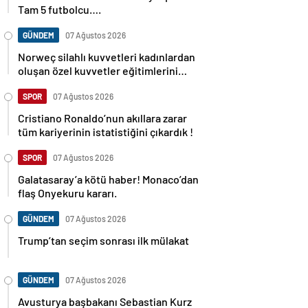
Tam 5 futbolcu….
GÜNDEM
07 Ağustos 2026
Norweç silahlı kuvvetleri kadınlardan
oluşan özel kuvvetler eğitimlerini
başlattı.
SPOR
07 Ağustos 2026
Cristiano Ronaldo’nun akıllara zarar
tüm kariyerinin istatistiğini çıkardık !
SPOR
07 Ağustos 2026
Galatasaray’a kötü haber! Monaco’dan
flaş Onyekuru kararı.
GÜNDEM
07 Ağustos 2026
Trump’tan seçim sonrası ilk mülakat
GÜNDEM
07 Ağustos 2026
Avusturya başbakanı Sebastian Kurz