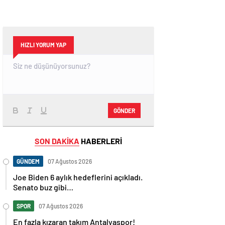
HIZLI YORUM YAP
GÖNDER
SON DAKİKA
HABERLERİ
GÜNDEM
07 Ağustos 2026
Joe Biden 6 aylık hedeflerini açıkladı.
Senato buz gibi…
SPOR
07 Ağustos 2026
En fazla kızaran takım Antalyaspor!