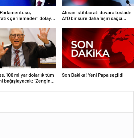
 Parlamentosu,
Alman istihbaratı duvara tosladı:
atik gerilemeden’ dolayı
AfD bir süre daha ‘aşırı sağcı
e’nin AB üyelik süreci
örgüt’ değil
 dondu’
es, 108 milyar dolarlık tüm
Son Dakika! Yeni Papa seçildi
ni bağışlayacak: ‘Zengin
ceğim’