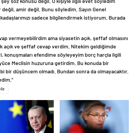
 şey söz konusu değil. O kişiyle ilgili evet söyledim
 değil, amir değil. Bunu söyledim. Sayın Genel
rkadaşlarımızı sadece bilgilendirmek istiyorum. Burada
vap vermeyebilirdim ama siyasetin açık, şeffaf olmasını
ok açık ve şeffaf cevap verdim. Nitekim geldiğimde
ri, konuşmaları efendime söyleyeyim borç harçla ilgili
e yüce Meclisin huzuruna getirdim. Bu konuda bir
gibi bir düşüncem olmadı. Bundan sonra da olmayacaktır.
edim.”
Söz