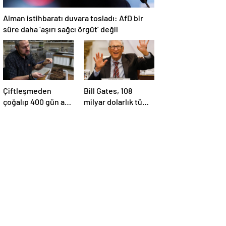
Alman istihbaratı duvara tosladı: AfD bir
süre daha ‘aşırı sağcı örgüt’ değil
Çiftleşmeden
Bill Gates, 108
çoğalıp 400 gün aç
milyar dolarlık tüm
yaşıyorlar: Şehirleri
servetini
ele geçiriyorlar
bağışlayacak:
‘Zengin
ölmeyeceğim’