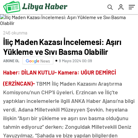
246 okunma
İliç Maden Kazası İncelemesi: Aşırı
Yükleme ve Sıvı Basma Olabilir
9 Mayıs 2024 00:09
ABONE OL
News
Haber: DİLAN KUTLU- Kamera: UĞUR DEMİRCİ
(ERZİNCAN)-
TBMM İliç Maden Kazasını Araştırma
Komisyonu’nun CHP’li üyeleri, Erzincan ve İliç’te
yaptıkları incelemelerle ilgili ANKA Haber Ajansı’na bilgi
verdi. Adana Milletvekili Müzeyyen Şevkin, heyelana
ilişkin “Aşırı bir yükleme ve aşırı sıvı basma olduğunu
tahmin ediyoruz” derken; Zonguldak Milletvekili Deniz
Yavuzyılmaz, “Sahada ve bize yapılan bilgilerden