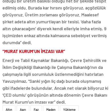
olduğu bir üretim baskısı olduğu net bir şekilde tespit
edilmiş oldu. Burada kar hırsını görüyoruz, açgözlülük
görüyoruz. Üretim zorlaması görüyoruz. Maalesef
şirket adeta altın yumurtlayan bir tesisi, ‘daha fazla
altın çıkaracağım’ diyerek kendi elleriyle imha etmiş, 9
işçimizden enkaz altında kalmasına sebebiyet verilmiş
durumda” dedi.
“MURAT KURUM’UN İMZASI VAR”
Enerji ve Tabii Kaynaklar Bakanlığı, Çevre Şehircilik ve
İklim Değişikliği Bakanlığı ile Çalışma Bakanlığı’nın da
çalışmayla ilgili sorumluluk üstlenmediğini hatırlatan
Yavuzyılmaz, “Sanki yığın liç dağı burada oluşmamış
gibi ifadelerde bulundular. Ancak net olarak biliyoruz ki
‘ÇED olumlu’ görüşünün altında dönemin Çevre Bakanı
Murat Kurum’un imzası var” dedi.
Altın
Aşırı
Faz
Maden
Yükleme