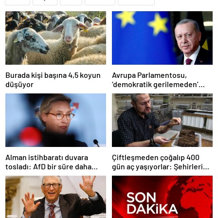
Burada kişi başına 4,5 koyun
Avrupa Parlamentosu,
düşüyor
‘demokratik gerilemeden’
dolayı ‘Türkiye’nin AB üyelik
süreci süresiz dondu’
Alman istihbaratı duvara
Çiftleşmeden çoğalıp 400
tosladı: AfD bir süre daha
gün aç yaşıyorlar: Şehirleri
‘aşırı sağcı örgüt’ değil
ele geçiriyorlar