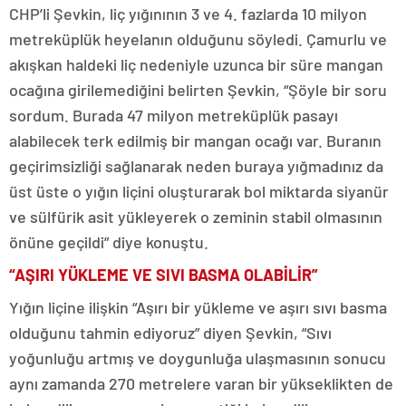
CHP’li Şevkin, liç yığınının 3 ve 4. fazlarda 10 milyon
metreküplük heyelanın olduğunu söyledi. Çamurlu ve
akışkan haldeki liç nedeniyle uzunca bir süre mangan
ocağına girilemediğini belirten Şevkin, “Şöyle bir soru
sordum. Burada 47 milyon metreküplük pasayı
alabilecek terk edilmiş bir mangan ocağı var. Buranın
geçirimsizliği sağlanarak neden buraya yığmadınız da
üst üste o yığın liçini oluşturarak bol miktarda siyanür
ve sülfürik asit yükleyerek o zeminin stabil olmasının
önüne geçildi” diye konuştu.
“AŞIRI YÜKLEME VE SIVI BASMA OLABİLİR”
Yığın liçine ilişkin “Aşırı bir yükleme ve aşırı sıvı basma
olduğunu tahmin ediyoruz” diyen Şevkin, “Sıvı
yoğunluğu artmış ve doygunluğa ulaşmasının sonucu
aynı zamanda 270 metrelere varan bir yükseklikten de