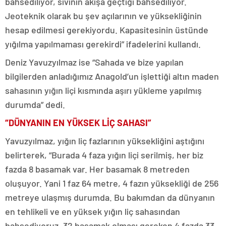
bahsediliyor, sıvının akışa geçtiği bahsediliyor.
Jeoteknik olarak bu şev açılarının ve yüksekliğinin
hesap edilmesi gerekiyordu. Kapasitesinin üstünde
yığılma yapılmaması gerekirdi” ifadelerini kullandı.
Deniz Yavuzyılmaz ise “Sahada ve bize yapılan
bilgilerden anladığımız Anagold’un işlettiği altın maden
sahasının yığın liçi kısmında aşırı yükleme yapılmış
durumda” dedi.
“DÜNYANIN EN YÜKSEK LİÇ SAHASI”
Yavuzyılmaz, yığın liç fazlarının yüksekliğini aştığını
belirterek, “Burada 4 faza yığın liçi serilmiş, her biz
fazda 8 basamak var. Her basamak 8 metreden
oluşuyor. Yani 1 faz 64 metre, 4 fazın yüksekliği de 256
metreye ulaşmış durumda. Bu bakımdan da dünyanın
en tehlikeli ve en yüksek yığın liç sahasından
bahsediyoruz. 32 basamak olması gereken 4 fazda 33.