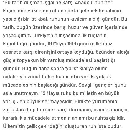
“Bu tarih düşman işgaline karşı Anadolu’nun her
köşesinde yükselen ruhun adeta gelecek hesabının
yapıldığı bir istikbal, ruhunun kıvılcım aldığı gündür. Bu
tarih, bugün üzerinde barış, huzur ve güven içerisinde
yaşadığımız, Türkiye’nin inşasında ilk tuğlanın
konulduğu gündür. 19 Mayıs 1919 günü milletimiz
esarete karşı direnişini ortaya koyduğu, özünden aldığı
güçle topyekun bir varoluş mücadelesi başlattığı
gündür. Bugün daha sonra ‘ya istiklal ya ölüm’
nidalarıyla vücut bulan bu milletin varlık, yokluk
mücadelesinin başladığı gündür. Sevgili gençler, şunu
asla unutmayın; 19 Mayıs ruhu bu milletin en büyük
varlığı, en büyük sermayesidir. Birlikte yürümenin
zorluklara hep beraber karşı durmanın, azimle, inançla,
kararlılıkla mücadele etmenin anlamı bu ruhta gizlidir.
Ülkemizin çelik çekirdeğini oluşturan ruh işte budur.