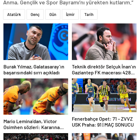
Anma, Gençlik ve Spor Bayramı’nı yürekten kutlarım.”
Atatürk
Genç
Gün
İzmir
Tarih
Burak Yılmaz, Galatasaray’ın
Teknik direktör Selçuk İnan’ın
başarısındaki sırrı açıkladı
Gaziantep FK macerası 428
gün sürdü
Fenerbahçe Opet: 71 – ZVVZ
Mario Lemina’dan, Victor
USK Praha: 91 | MAÇ SONUCU
Osimhen sözleri: Kararına
saygı göstermeliyiz