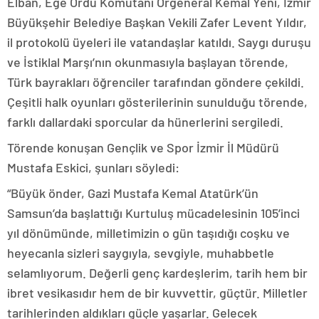
Elban, Ege Ordu Komutanı Orgeneral Kemal Yeni, İzmir
Büyükşehir Belediye Başkan Vekili Zafer Levent Yıldır,
il protokolü üyeleri ile vatandaşlar katıldı. Saygı duruşu
ve İstiklal Marşı’nın okunmasıyla başlayan törende,
Türk bayrakları öğrenciler tarafından göndere çekildi.
Çeşitli halk oyunları gösterilerinin sunulduğu törende,
farklı dallardaki sporcular da hünerlerini sergiledi.
Törende konuşan Gençlik ve Spor İzmir İl Müdürü
Mustafa Eskici, şunları söyledi:
“Büyük önder, Gazi Mustafa Kemal Atatürk’ün
Samsun’da başlattığı Kurtuluş mücadelesinin 105’inci
yıl dönümünde, milletimizin o gün taşıdığı coşku ve
heyecanla sizleri saygıyla, sevgiyle, muhabbetle
selamlıyorum. Değerli genç kardeşlerim, tarih hem bir
ibret vesikasıdır hem de bir kuvvettir, güçtür. Milletler
tarihlerinden aldıkları güçle yaşarlar. Gelecek