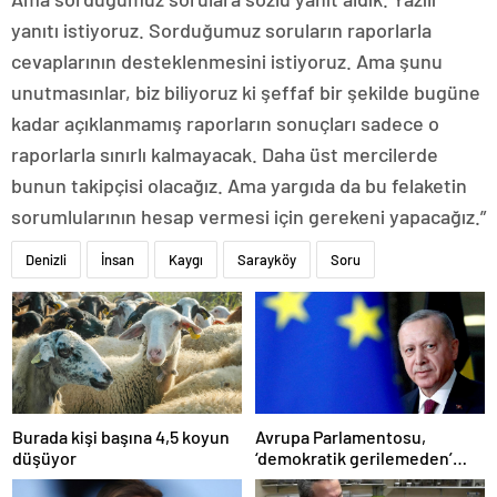
yanıtı istiyoruz. Sorduğumuz soruların raporlarla
cevaplarının desteklenmesini istiyoruz. Ama şunu
unutmasınlar, biz biliyoruz ki şeffaf bir şekilde bugüne
kadar açıklanmamış raporların sonuçları sadece o
raporlarla sınırlı kalmayacak. Daha üst mercilerde
bunun takipçisi olacağız. Ama yargıda da bu felaketin
sorumlularının hesap vermesi için gerekeni yapacağız.”
Denizli
İnsan
Kaygı
Sarayköy
Soru
Burada kişi başına 4,5 koyun
Avrupa Parlamentosu,
düşüyor
‘demokratik gerilemeden’
dolayı ‘Türkiye’nin AB üyelik