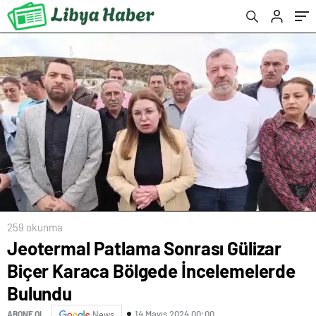
259 okunma
Jeotermal Patlama Sonrası Gülizar
Biçer Karaca Bölgede İncelemelerde
Bulundu
14 Mayıs 2024 00:00
ABONE OL
News