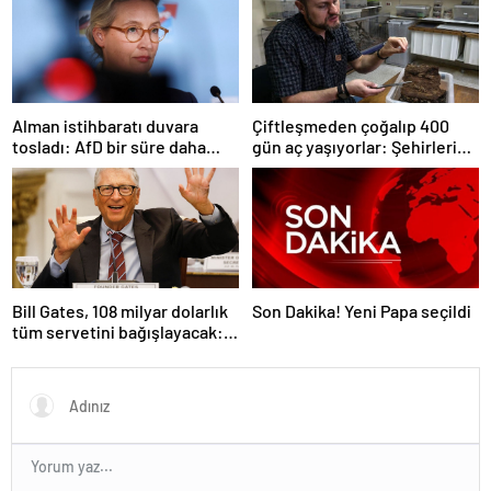
süreci süresiz dondu’
Alman istihbaratı duvara
Çiftleşmeden çoğalıp 400
tosladı: AfD bir süre daha
gün aç yaşıyorlar: Şehirleri
‘aşırı sağcı örgüt’ değil
ele geçiriyorlar
Bill Gates, 108 milyar dolarlık
Son Dakika! Yeni Papa seçildi
tüm servetini bağışlayacak:
‘Zengin ölmeyeceğim’