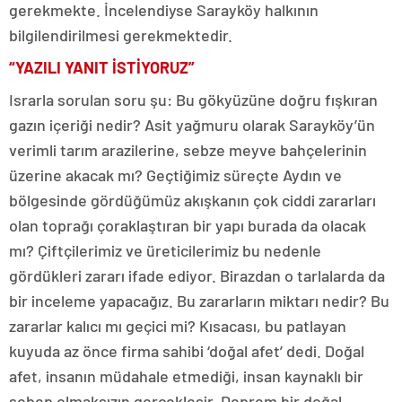
gerekmekte. İncelendiyse Sarayköy halkının
bilgilendirilmesi gerekmektedir.
“YAZILI YANIT İSTİYORUZ”
Israrla sorulan soru şu: Bu gökyüzüne doğru fışkıran
gazın içeriği nedir? Asit yağmuru olarak Sarayköy’ün
verimli tarım arazilerine, sebze meyve bahçelerinin
üzerine akacak mı? Geçtiğimiz süreçte Aydın ve
bölgesinde gördüğümüz akışkanın çok ciddi zararları
olan toprağı çoraklaştıran bir yapı burada da olacak
mı? Çiftçilerimiz ve üreticilerimiz bu nedenle
gördükleri zararı ifade ediyor. Birazdan o tarlalarda da
bir inceleme yapacağız. Bu zararların miktarı nedir? Bu
zararlar kalıcı mı geçici mi? Kısacası, bu patlayan
kuyuda az önce firma sahibi ‘doğal afet’ dedi. Doğal
afet, insanın müdahale etmediği, insan kaynaklı bir
sebep olmaksızın gerçekleşir. Deprem bir doğal