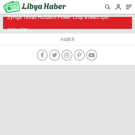
Zynga Texas Holdem Poker Chip etiketi için
sonuçlar
HABER