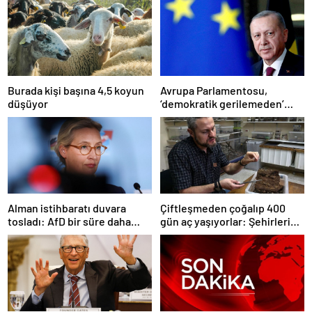
Burada kişi başına 4,5 koyun
Avrupa Parlamentosu,
düşüyor
‘demokratik gerilemeden’
dolayı ‘Türkiye’nin AB üyelik
süreci süresiz dondu’
Alman istihbaratı duvara
Çiftleşmeden çoğalıp 400
tosladı: AfD bir süre daha
gün aç yaşıyorlar: Şehirleri
‘aşırı sağcı örgüt’ değil
ele geçiriyorlar