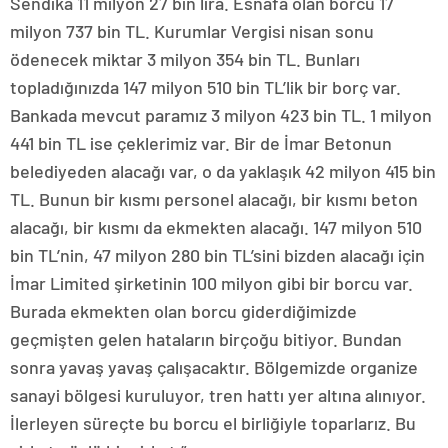
Sendika 11 milyon 27 bin lira. Esnafa olan borcu 17
milyon 737 bin TL. Kurumlar Vergisi nisan sonu
ödenecek miktar 3 milyon 354 bin TL. Bunları
topladığınızda 147 milyon 510 bin TL’lik bir borç var.
Bankada mevcut paramız 3 milyon 423 bin TL. 1 milyon
441 bin TL ise çeklerimiz var. Bir de İmar Betonun
belediyeden alacağı var, o da yaklaşık 42 milyon 415 bin
TL. Bunun bir kısmı personel alacağı, bir kısmı beton
alacağı, bir kısmı da ekmekten alacağı. 147 milyon 510
bin TL’nin, 47 milyon 280 bin TL’sini bizden alacağı için
İmar Limited şirketinin 100 milyon gibi bir borcu var.
Burada ekmekten olan borcu giderdiğimizde
geçmişten gelen hataların birçoğu bitiyor. Bundan
sonra yavaş yavaş çalışacaktır. Bölgemizde organize
sanayi bölgesi kuruluyor, tren hattı yer altına alınıyor.
İlerleyen süreçte bu borcu el birliğiyle toparlarız. Bu