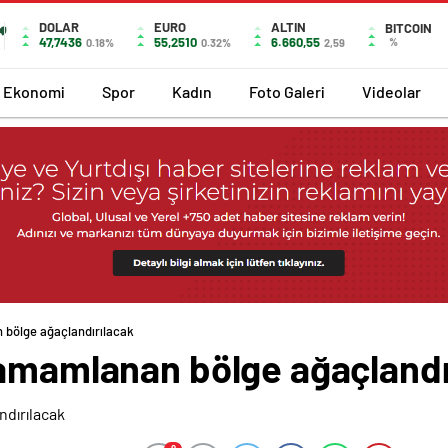
DOLAR
EURO
ALTIN
BITCOIN
47,7436
55,2510
6.660,55
%
0.18%
0.32%
2,59
Ekonomi
Spor
Kadın
Foto Galeri
Videolar
 bölge ağaçlandırılacak
tamamlanan bölge ağaçlandı