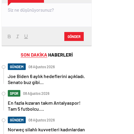
GÖNDER
SON DAKİKA
HABERLERİ
GÜNDEM
08 Ağustos 2026
Joe Biden 6 aylık hedeflerini açıkladı.
Senato buz gibi…
SPOR
08 Ağustos 2026
En fazla kızaran takım Antalyaspor!
Tam 5 futbolcu….
GÜNDEM
08 Ağustos 2026
Norweç silahlı kuvvetleri kadınlardan