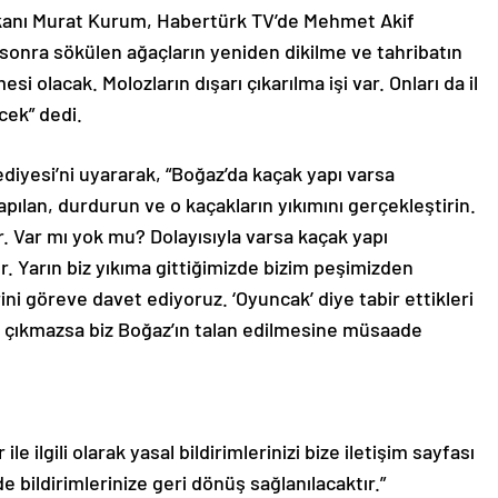
 Bakanı Murat Kurum, Habertürk TV’de Mehmet Akif
 sonra sökülen ağaçların yeniden dikilme ve tahribatın
i olacak. Molozların dışarı çıkarılma işi var. Onları da il
ek” dedi.
iyesi’ni uyararak, “Boğaz’da kaçak yapı varsa
ılan, durdurun ve o kaçakların yıkımını gerçekleştirin.
r. Var mı yok mu? Dolayısıyla varsa kaçak yapı
r. Yarın biz yıkıma gittiğimizde bizim peşimizden
ni göreve davet ediyoruz. ‘Oyuncak’ diye tabir ettikleri
ar çıkmazsa biz Boğaz’ın talan edilmesine müsaade
le ilgili olarak yasal bildirimlerinizi bize iletişim sayfası
de bildirimlerinize geri dönüş sağlanılacaktır.”