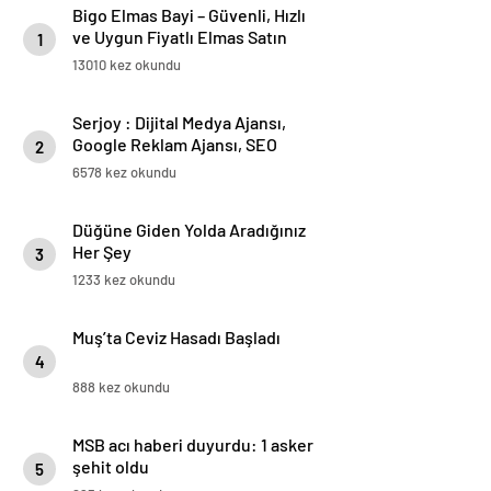
Bigo Elmas Bayi – Güvenli, Hızlı
ve Uygun Fiyatlı Elmas Satın
1
Almanın Yeni Adresi
13010 kez okundu
Serjoy : Dijital Medya Ajansı,
Google Reklam Ajansı, SEO
2
Ajansı ve Web Tasarım Ajansı
6578 kez okundu
Düğüne Giden Yolda Aradığınız
Her Şey
3
1233 kez okundu
Muş’ta Ceviz Hasadı Başladı
4
888 kez okundu
MSB acı haberi duyurdu: 1 asker
şehit oldu
5