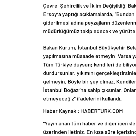
Çevre, Şehircilik ve İklim Değişikliği
Ersoy’a yaptığı açıklamalarda, “Bundan
giderilmesi adına peyzajların düzenlenmes
müdürlüğümüz takip edecek ve yürütec
Bakan Kurum, İstanbul Büyükşehir Beled
yapılmasına müsaade etmeyin. Varsa yap
Tüm Türkiye duysun; kendileri de biliyo
durdursunlar, yıkımını gerçekleştirsinle
gelmeyin. Böyle bir şey olmaz. Kendileri
İstanbul Boğazı’na sahip çıksınlar. Onl
etmeyeceğiz” ifadelerini kullandı.
Haber Kaynak : HABERTURK.COM
“Yayınlanan tüm haber ve diğer içerikler i
üzerinden iletiniz. En kısa süre içerisin