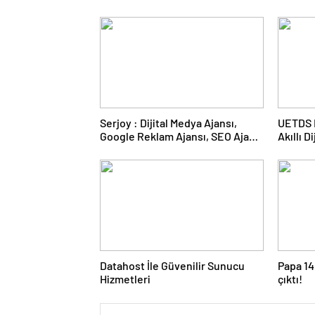
Serjoy : Dijital Medya Ajansı,
UETDS N
Google Reklam Ajansı, SEO Ajansı
Akıllı D
ve Web Tasarım Ajansı
Datahost İle Güvenilir Sunucu
Papa 14
Hizmetleri
çıktı!