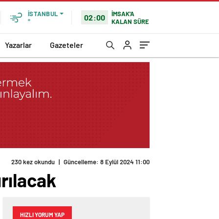
İMSAK'A
İSTANBUL
02:00
KALAN SÜRE
°
Yazarlar
Gazeteler
230 kez okundu
|
Güncelleme: 8 Eylül 2024 11:00
rılacak
HIZLI YORUM YAP