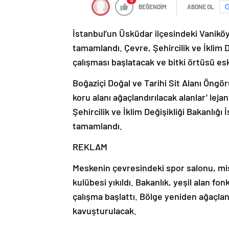
0
BEĞENDİM
ABONE OL
İstanbul’un Üsküdar ilçesindeki Vaniköy’
tamamlandı. Çevre, Şehircilik ve İklim 
çalışması başlatacak ve bitki örtüsü e
Boğaziçi Doğal ve Tarihi Sit Alanı Öngö
koru alanı ağaçlandırılacak alanlar’ lej
Şehircilik ve İklim Değişikliği Bakanlığı
tamamlandı.
REKLAM
Meskenin çevresindeki spor salonu, mis
kulübesi yıkıldı. Bakanlık, yeşil alan f
çalışma başlattı. Bölge yeniden ağaçlan
kavuşturulacak.