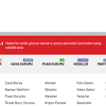
Haberleri anlık güncel olarak e-posta adresiniz üzerinden takip
edebilirsiniz.
K
TAHMİNİ
LİG
EKONOMİ
E
R
HAVA DURUMU
PUAN DURUMU
HISSELER
PARI
Canlı Borsa
Altınlar
Foto Galeri
Namaz Vakitleri
Dövizler
Video Galeri
Puan Durumu
Hisseler
Yazarlar
Örnek Burç Yorumu
Kripto Paralar
Gazeteler