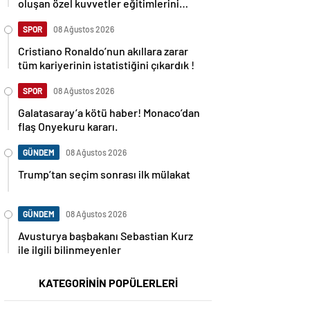
oluşan özel kuvvetler eğitimlerini
başlattı.
SPOR
08 Ağustos 2026
Cristiano Ronaldo’nun akıllara zarar
tüm kariyerinin istatistiğini çıkardık !
SPOR
08 Ağustos 2026
Galatasaray’a kötü haber! Monaco’dan
flaş Onyekuru kararı.
GÜNDEM
08 Ağustos 2026
Trump’tan seçim sonrası ilk mülakat
GÜNDEM
08 Ağustos 2026
Avusturya başbakanı Sebastian Kurz
ile ilgili bilinmeyenler
KATEGORİNİN POPÜLERLERİ