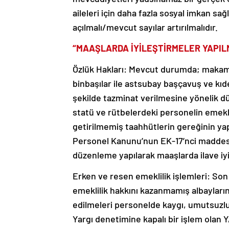
aileleri için daha fazla sosyal imkan sa
açılmalı/mevcut sayılar artırılmalıdır.
“MAAŞLARDA İYİLEŞTİRMELER YAPIL
Özlük Hakları: Mevcut durumda; makam
binbaşılar ile astsubay başçavuş ve kı
şekilde tazminat verilmesine yönelik d
statü ve rütbelerdeki personelin emekli
getirilmemiş taahhütlerin gereğinin ya
Personel Kanunu’nun EK-17’nci maddes
düzenleme yapılarak maaşlarda ilave iyi
Erken ve resen emeklilik işlemleri: Son
emeklilik hakkını kazanmamış albayların
edilmeleri personelde kaygı, umutsuzluk
Yargı denetimine kapalı bir işlem olan 