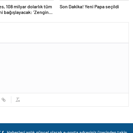
es, 108 milyar dolarlık tüm
Son Dakika! Yeni Papa seçildi
ni bağışlayacak: ‘Zengin
ceğim’
Haberleri anlık güncel olarak e-posta adresiniz üzerinden takip