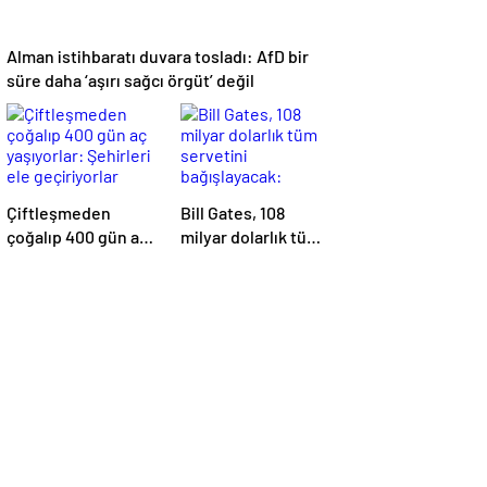
Alman istihbaratı duvara tosladı: AfD bir
süre daha ‘aşırı sağcı örgüt’ değil
Çiftleşmeden
Bill Gates, 108
çoğalıp 400 gün aç
milyar dolarlık tüm
yaşıyorlar: Şehirleri
servetini
ele geçiriyorlar
bağışlayacak:
‘Zengin
ölmeyeceğim’