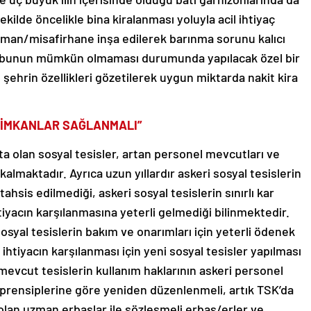
ilde öncelikle bina kiralanması yoluyla acil ihtiyaç
ojman/misafirhane inşa edilerek barınma sorunu kalıcı
de bunun mümkün olmaması durumunda yapılacak özel bir
şehrin özellikleri gözetilerek uygun miktarda nakit kira
L İMKANLAR SAĞLANMALI”
ta olan sosyal tesisler, artan personel mevcutları ve
 kalmaktadır. Ayrıca uzun yıllardır askeri sosyal tesislerin
ahsis edilmediği, askeri sosyal tesislerin sınırlı kar
ihtiyacın karşılanmasına yeterli gelmediği bilinmektedir.
syal tesislerin bakım ve onarımları için yeterli ödenek
ihtiyacın karşılanması için yeni sosyal tesisler yapılması
a mevcut tesislerin kullanım haklarının askeri personel
prensiplerine göre yeniden düzenlenmeli, artık TSK’da
lan uzman erbaşlar ile sözleşmeli erbaş/erler ve