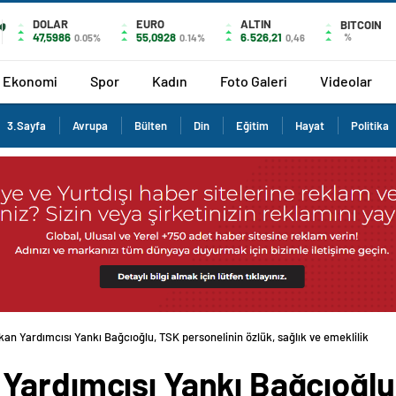
DOLAR
EURO
ALTIN
BITCOIN
47,5986
55,0928
6.526,21
%
0.05%
0.14%
0,46
Ekonomi
Spor
Kadın
Foto Galeri
Videolar
3.Sayfa
Avrupa
Bülten
Din
Eğitim
Hayat
Politika
an Yardımcısı Yankı Bağcıoğlu, TSK personelinin özlük, sağlık ve emeklilik
Yardımcısı Yankı Bağcıoğlu