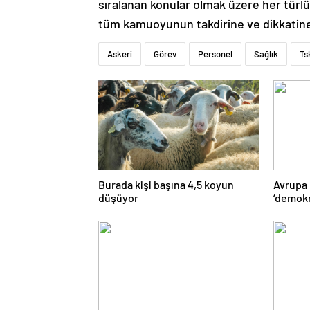
sıralanan konular olmak üzere her tür
tüm kamuoyunun takdirine ve dikkatin
Askeri
Görev
Personel
Sağlık
Ts
Burada kişi başına 4,5 koyun
Avrupa
düşüyor
‘demokr
‘Türkiy
süresiz