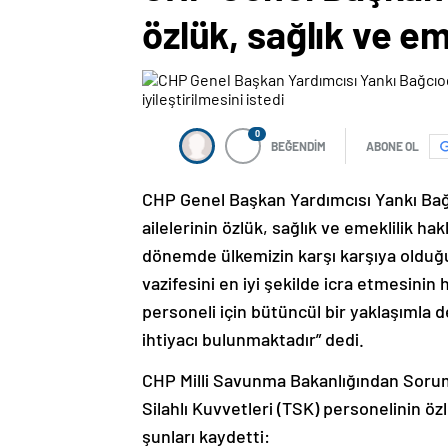
özlük, sağlık ve eme
0
BEĞENDİM
ABONE OL
CHP Genel Başkan Yardımcısı Yankı Bağcı
ailelerinin özlük, sağlık ve emeklilik ha
dönemde ülkemizin karşı karşıya olduğu 
vazifesini en iyi şekilde icra etmesini
personeli için bütüncül bir yaklaşımla d
ihtiyacı bulunmaktadır” dedi.
CHP Milli Savunma Bakanlığından Sorum
Silahlı Kuvvetleri (TSK) personelinin özlü
şunları kaydetti: