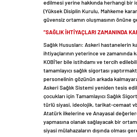
edilmesi yerine hakkında herhangi bir id
(Yüksek Disiplin Kurulu, Mahkeme karar
güvensiz ortamın oluşmasının önüne geç
“SAĞLIK İHTİYAÇLARI ZAMANINDA K
Sağlık Hususları: Askeri hastanelerin ka
ihtiyaçlarının yeterince ve zamanında k
KOBİ’ler bile istihdamı ve tercih edilebil
tamamlayıcı sağlık sigortası yaptırmakt
personelinin gözünün arkada kalmayara
Askeri Sağlık Sistemi yeniden tesis edi
çocukları için Tamamlayıcı Sağlık Sigor
türlü siyasi, ideolojik, tarikat-cemaat
Atatürk ilkelerine ve Anayasal değerle
yapmasına olanak sağlayacak bir ortam 
siyasi mülahazaların dışında olması ger