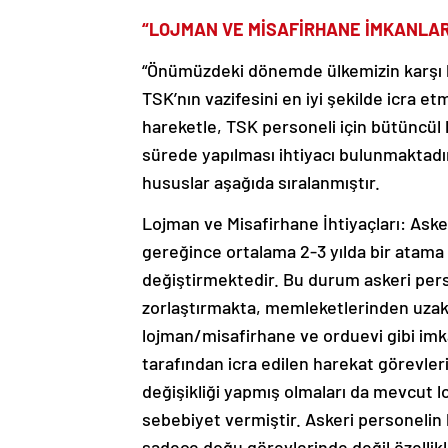
“LOJMAN VE MİSAFİRHANE İMKANLAR
“Önümüzdeki dönemde ülkemizin karşı ka
TSK’nın vazifesini en iyi şekilde icra 
hareketle, TSK personeli için bütüncül b
sürede yapılması ihtiyacı bulunmaktadır
hususlar aşağıda sıralanmıştır.
Lojman ve Misafirhane İhtiyaçları: Ask
gereğince ortalama 2-3 yılda bir atama g
değiştirmektedir. Bu durum askeri perso
zorlaştırmakta, memleketlerinden uzakt
lojman/misafirhane ve orduevi gibi imk
tarafından icra edilen harekat görevleri
değişikliği yapmış olmaları da mevcut 
sebebiyet vermiştir. Askeri personelin
sadece doğu görevlerinde değil özellikl