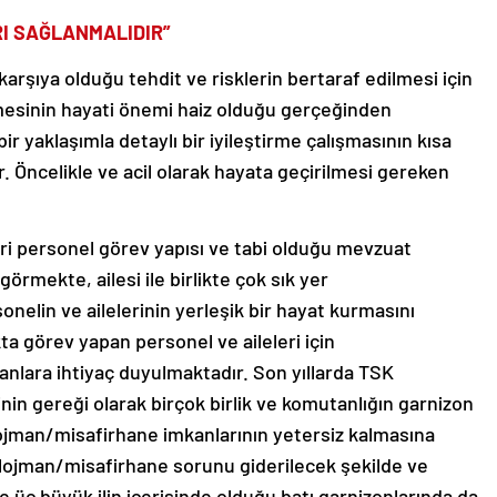
I SAĞLANMALIDIR”
rşıya olduğu tehdit ve risklerin bertaraf edilmesi için
etmesinin hayati önemi haiz olduğu gerçeğinden
ir yaklaşımla detaylı bir iyileştirme çalışmasının kısa
. Öncelikle ve acil olarak hayata geçirilmesi gereken
eri personel görev yapısı ve tabi olduğu mevzuat
örmekte, ailesi ile birlikte çok sık yer
nelin ve ailelerinin yerleşik bir hayat kurmasını
a görev yapan personel ve aileleri için
anlara ihtiyaç duyulmaktadır. Son yıllarda TSK
nin gereği olarak birçok birlik ve komutanlığın garnizon
lojman/misafirhane imkanlarının yetersiz kalmasına
 lojman/misafirhane sorunu giderilecek şekilde ve
e üç büyük ilin içerisinde olduğu batı garnizonlarında da