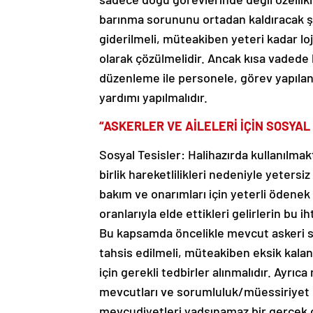
barınma sorununu ortadan kaldıracak şek
giderilmeli, müteakiben yeteri kadar l
olarak çözülmelidir. Ancak kısa vade
düzenleme ile personele, görev yapılan 
yardımı yapılmalıdır.
“ASKERLER VE AİLELERİ İÇİN SOSYA
Sosyal Tesisler: Halihazırda kullanılmak
birlik hareketlilikleri nedeniyle yetersiz
bakım ve onarımları için yeterli ödenek t
oranlarıyla elde ettikleri gelirlerin bu 
Bu kapsamda öncelikle mevcut askeri so
tahsis edilmeli, müteakiben eksik kalan 
için gerekli tedbirler alınmalıdır. Ayrıc
mevcutları ve sorumluluk/müessiriyet 
mevcudiyetleri yadsınamaz bir gerçek o