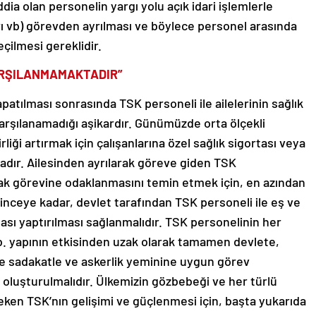
dia olan personelin yargı yolu açık idari işlemlerle
ı vb) görevden ayrılması ve böylece personel arasında
ilmesi gereklidir.
ARŞILANMAMAKTADIR”
patılması sonrasında TSK personeli ile ailelerinin sağlık
arşılanamadığı aşikardır. Günümüzde orta ölçekli
irliği artırmak için çalışanlarına özel sağlık sigortası veya
adır. Ailesinden ayrılarak göreve giden TSK
k görevine odaklanmasını temin etmek için, en azından
linceye kadar, devlet tarafından TSK personeli ile eş ve
tası yaptırılması sağlanmalıdır. TSK personelinin her
 vb. yapının etkisinden uzak olarak tamamen devlete,
re sadakatle ve askerlik yeminine uygun görev
oluşturulmalıdır. Ülkemizin gözbebeği ve her türlü
eken TSK’nın gelişimi ve güçlenmesi için, başta yukarıda