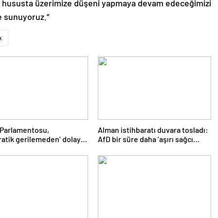
lü hususta üzerimize düşeni yapmaya devam edeceğimizi
e sunuyoruz.”
k
 Parlamentosu,
Alman istihbaratı duvara tosladı:
atik gerilemeden’ dolayı
AfD bir süre daha ‘aşırı sağcı
e’nin AB üyelik süreci
örgüt’ değil
 dondu’