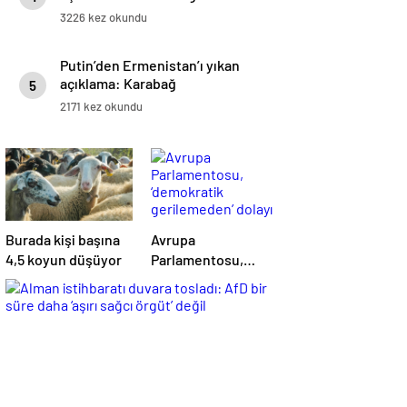
3226 kez okundu
Putin’den Ermenistan’ı yıkan
açıklama: Karabağ
5
Azerbaycan’ın ayrılmaz bir
2171 kez okundu
parçasıdır!
Burada kişi başına
Avrupa
4,5 koyun düşüyor
Parlamentosu,
‘demokratik
gerilemeden’ dolayı
‘Türkiye’nin AB
üyelik süreci
süresiz dondu’