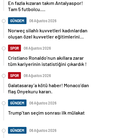
En fazla kızaran takım Antalyaspor!
Tam 5 futbolcu….
GÜNDEM
06 Ağustos 2026
Norweç silahlı kuvvetleri kadınlardan
oluşan özel kuvvetler eğitimlerini
başlattı.
SPOR
06 Ağustos 2026
Cristiano Ronaldo’nun akıllara zarar
tüm kariyerinin istatistiğini çıkardık !
SPOR
06 Ağustos 2026
Galatasaray’a kötü haber! Monaco’dan
flaş Onyekuru kararı.
GÜNDEM
06 Ağustos 2026
Trump’tan seçim sonrası ilk mülakat
GÜNDEM
06 Ağustos 2026