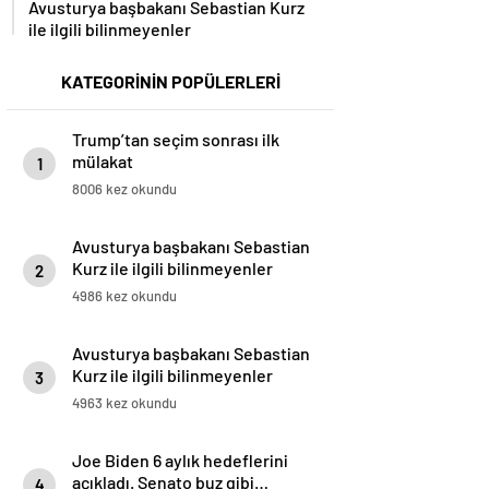
Avusturya başbakanı Sebastian Kurz
ile ilgili bilinmeyenler
KATEGORİNİN POPÜLERLERİ
Trump’tan seçim sonrası ilk
mülakat
1
8006 kez okundu
Avusturya başbakanı Sebastian
Kurz ile ilgili bilinmeyenler
2
4986 kez okundu
Avusturya başbakanı Sebastian
Kurz ile ilgili bilinmeyenler
3
4963 kez okundu
Joe Biden 6 aylık hedeflerini
açıkladı. Senato buz gibi…
4