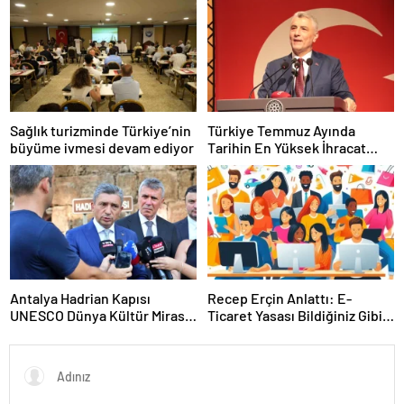
Sağlık turizminde Türkiye’nin
Türkiye Temmuz Ayında
büyüme ivmesi devam ediyor
Tarihin En Yüksek İhracat
Rekorunu Kırdı
Antalya Hadrian Kapısı
Recep Erçin Anlattı: E-
UNESCO Dünya Kültür Mirası
Ticaret Yasası Bildiğiniz Gibi
Geçici Listesi’ne aday olacak
Değil!