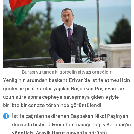
Burası yukarıda ki görselin altyazı örneğidir.
Yenilginin ardından başkent Erivan’da istifa etmesi için
günlerce protestolar yapılan Başbakan Paşinyan ise
uzun süre sonra cepheye savaşmaya giden eşiyle
birlikte bir cenaze töreninde görüntülendi.
İstifa çağrılarına direnen Başbakan Nikol Paşinyan,
dünyada hiçbir ülkenin tanımadığı Dağlık Karabağ’ın
yöneticisi Arayik Harutyunyan’la görüştü.