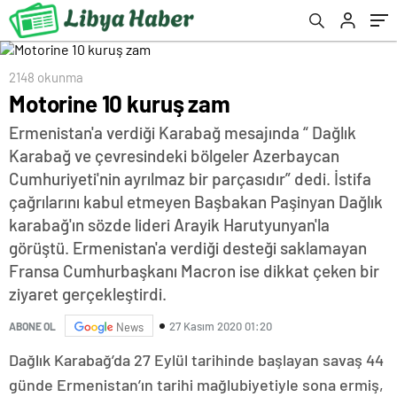
2148 okunma
Motorine 10 kuruş zam
Ermenistan'a verdiği Karabağ mesajında “ Dağlık
Karabağ ve çevresindeki bölgeler Azerbaycan
Cumhuriyeti'nin ayrılmaz bir parçasıdır” dedi. İstifa
çağrılarını kabul etmeyen Başbakan Paşinyan Dağlık
karabağ'ın sözde lideri Arayik Harutyunyan'la
görüştü. Ermenistan'a verdiği desteği saklamayan
Fransa Cumhurbaşkanı Macron ise dikkat çeken bir
ziyaret gerçekleştirdi.
27 Kasım 2020 01:20
ABONE OL
News
Dağlık Karabağ’da 27 Eylül tarihinde başlayan savaş 44
günde Ermenistan’ın tarihi mağlubiyetiyle sona ermiş,