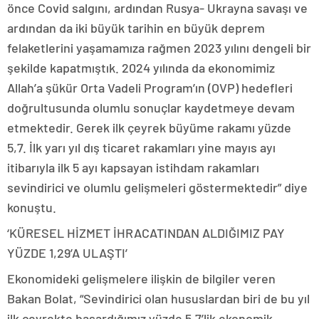
önce Covid salgını, ardından Rusya- Ukrayna savaşı ve
ardından da iki büyük tarihin en büyük deprem
felaketlerini yaşamamıza rağmen 2023 yılını dengeli bir
şekilde kapatmıştık. 2024 yılında da ekonomimiz
Allah’a şükür Orta Vadeli Program’ın (OVP) hedefleri
doğrultusunda olumlu sonuçlar kaydetmeye devam
etmektedir. Gerek ilk çeyrek büyüme rakamı yüzde
5,7. İlk yarı yıl dış ticaret rakamları yine mayıs ayı
itibarıyla ilk 5 ayı kapsayan istihdam rakamları
sevindirici ve olumlu gelişmeleri göstermektedir” diye
konuştu.
‘KÜRESEL HİZMET İHRACATINDAN ALDIĞIMIZ PAY
YÜZDE 1,29’A ULAŞTI’
Ekonomideki gelişmelere ilişkin de bilgiler veren
Bakan Bolat, “Sevindirici olan hususlardan biri de bu yıl
ilk çeyrekte başardığımız yüzde 5,7’lik ekonomik