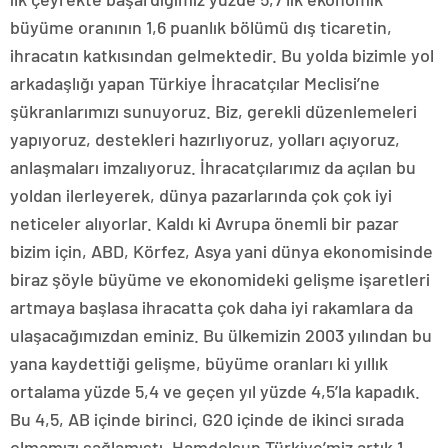
büyüme oranının 1,6 puanlık bölümü dış ticaretin,
ihracatın katkısından gelmektedir. Bu yolda bizimle yol
arkadaşlığı yapan Türkiye İhracatçılar Meclisi’ne
şükranlarımızı sunuyoruz. Biz, gerekli düzenlemeleri
yapıyoruz, destekleri hazırlıyoruz, yolları açıyoruz,
anlaşmaları imzalıyoruz. İhracatçılarımız da açılan bu
yoldan ilerleyerek, dünya pazarlarında çok çok iyi
neticeler alıyorlar. Kaldı ki Avrupa önemli bir pazar
bizim için, ABD, Körfez, Asya yani dünya ekonomisinde
biraz şöyle büyüme ve ekonomideki gelişme işaretleri
artmaya başlasa ihracatta çok daha iyi rakamlara da
ulaşacağımızdan eminiz. Bu ülkemizin 2003 yılından bu
yana kaydettiği gelişme, büyüme oranları ki yıllık
ortalama yüzde 5,4 ve geçen yıl yüzde 4,5’la kapadık.
Bu 4,5, AB içinde birinci, G20 içinde de ikinci sırada
olmamızı sağlamıştı. Hamdolsun Türkiye’miz artık 1