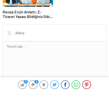
Recep Erçin Anlattı: E-
Ticaret Yasası Bildiğiniz Gibi
Değil!
En az 10 karakter gerekli
0
0
Gönder