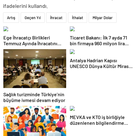
ifadelerini kullandı.
Artış
Geçen Yıl
İhracat
İthalat
Milyar Dolar
Ege İhracatçı Birlikleri
Ticaret Bakanı: İlk 7 ayda 71
Temmuz Ayında İhracatını
bin firmaya 960 milyon lira
Artırdı
ceza uygulandı
Antalya Hadrian Kapısı
UNESCO Dünya Kültür Mirası
Geçici Listesi’ne aday olacak
Sağlık turizminde Türkiye’nin
büyüme ivmesi devam ediyor
MEVKA ve KTO iş birliğiyle
düzenlenen bilgilendirme
semineri