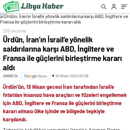
birleştirme kararı aldı
226 okunma
Ürdün, İran’ın İsrail’e yönelik
saldırılarına karşı ABD, İngiltere ve
Fransa ile güçlerini birleştirme kararı
aldı
18 Nisan 2024 00:06
ABONE OL
News
Ürdün’ün, 13 Nisan gecesi İran tarafından İsrail’e
fırlatılan insansız hava araçları ve füzeleri engellemek
için ABD, İngiltere ve Fransa ile güçlerini birleştirme
kararı alması ülke içinde ve bölgede tepkiyle
karşılandı.
Tahran’ın tehditkar yorumları üzerine Amman Pazar