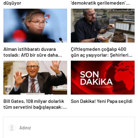
düşüyor
‘demokratik gerilemeden’
dolayı ‘Türkiye’nin AB üyelik
süreci süresiz dondu’
Alman istihbaratı duvara
Çiftleşmeden çoğalıp 400
tosladı: AfD bir süre daha
gün aç yaşıyorlar: Şehirleri
‘aşırı sağcı örgüt’ değil
ele geçiriyorlar
Bill Gates, 108 milyar dolarlık
Son Dakika! Yeni Papa seçildi
tüm servetini bağışlayacak:
‘Zengin ölmeyeceğim’