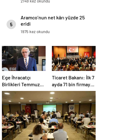
2149 kez okundu
Aramco’nun net kârı yüzde 25
eridi
5
1975 kez okundu
Ege İhracatçı
Ticaret Bakanı: İlk 7
Birlikleri Temmuz
ayda 71 bin firmaya
Ayında İhracatını
960 milyon lira ceza
Artırdı
uygulandı