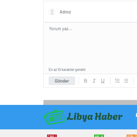
En az 10 karakter gerekli
Gönder
CANLI
ANLIK
GÜNLÜ