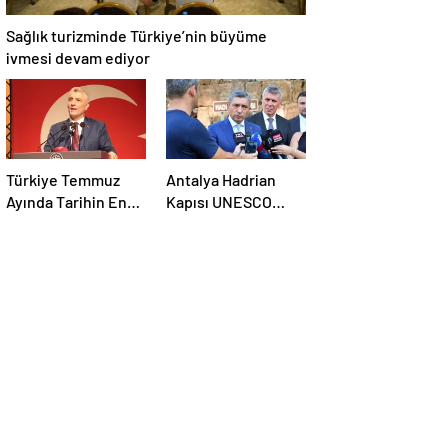
Sağlık turizminde Türkiye’nin büyüme
ivmesi devam ediyor
Türkiye Temmuz
Antalya Hadrian
Ayında Tarihin En
Kapısı UNESCO
Yüksek İhracat
Dünya Kültür Mirası
Rekorunu Kırdı
Geçici Listesi’ne
aday olacak