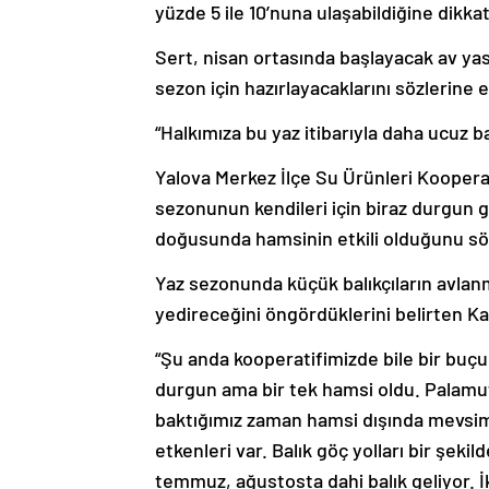
yüzde 5 ile 10’nuna ulaşabildiğine dikkat
Sert, nisan ortasında başlayacak av yas
sezon için hazırlayacaklarını sözlerine e
“Halkımıza bu yaz itibarıyla daha ucuz ba
Yalova Merkez İlçe Su Ürünleri Koopera
sezonunun kendileri için biraz durgun 
doğusunda hamsinin etkili olduğunu sö
Yaz sezonunda küçük balıkçıların avla
yedireceğini öngördüklerini belirten K
“Şu anda kooperatifimizde bile bir buçuk
durgun ama bir tek hamsi oldu. Palamut
baktığımız zaman hamsi dışında mevsim d
etkenleri var. Balık göç yolları bir şek
temmuz, ağustosta dahi balık geliyor. İk