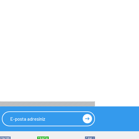
KONOMİ
TRAFİK
CANLI