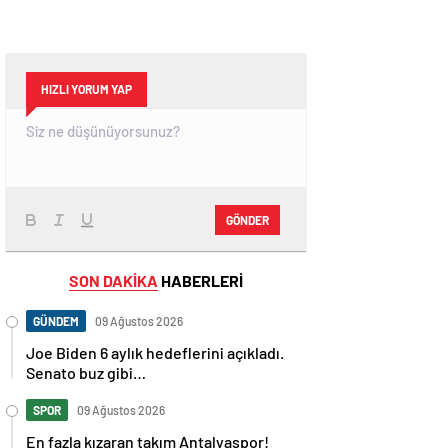
HIZLI YORUM YAP
GÖNDER
SON DAKİKA
HABERLERİ
GÜNDEM
09 Ağustos 2026
Joe Biden 6 aylık hedeflerini açıkladı.
Senato buz gibi…
SPOR
09 Ağustos 2026
En fazla kızaran takım Antalyaspor!