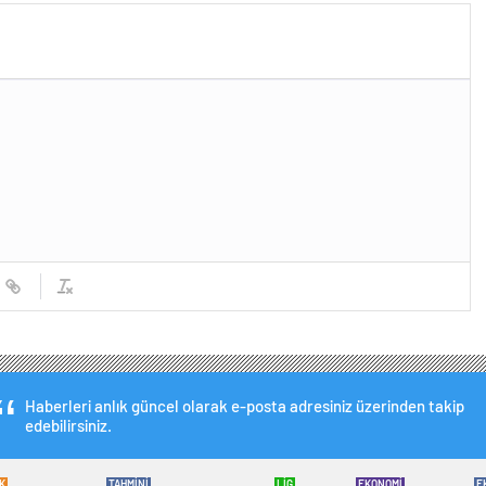
Haberleri anlık güncel olarak e-posta adresiniz üzerinden takip
edebilirsiniz.
K
TAHMİNİ
LİG
EKONOMİ
E