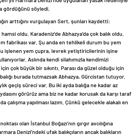
çen yıl Marmara Denizi’nde uygulanan yasak nedeniyle
a gördüğünü söyledi.
ın arttığını vurgulayan Sert, şunları kaydetti:
 hamsi oldu. Karadeniz’de Abhazya’da çok balık oldu.
em fabrikası var. Şu anda en tehlikeli durum bu yem
Bu işlenen yem çupra, levrek yetiştiricilerinin işine
ullanıyorlar. Aslında kendi silahımızla kendimizi
çin çok büyük bir sıkıntı. Parası da güzel olduğu için
z balığı burada tutmazsak Abhazya, Gürcistan tutuyor.
lık geçiş süreci var. Bu iki ayda balığa ne kadar az
ydasını görürüz ama biz ne kadar korusak da karşı taraf
nda çalışma yapılması lazım. Çünkü gelecekle alakalı en
ş noktası olan İstanbul Boğazı’nın gırgır avcılığına
rmara Denizi’ndeki ufak balıkçıların ancak balıkların