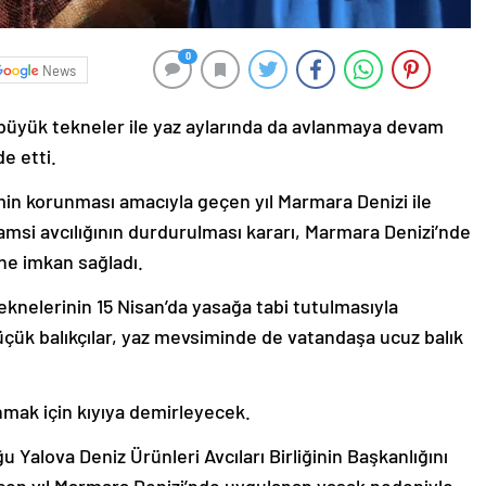
0
News
 büyük tekneler ile yaz aylarında da avlanmaya devam
e etti.
in korunması amacıyla geçen yıl Marmara Denizi ile
amsi avcılığının durdurulması kararı, Marmara Denizi’nde
ne imkan sağladı.
 teknelerinin 15 Nisan’da yasağa tabi tutulmasıyla
çük balıkçılar, yaz mevsiminde de vatandaşa ucuz balık
nmak için kıyıya demirleyecek.
ğu Yalova Deniz Ürünleri Avcıları Birliğinin Başkanlığını