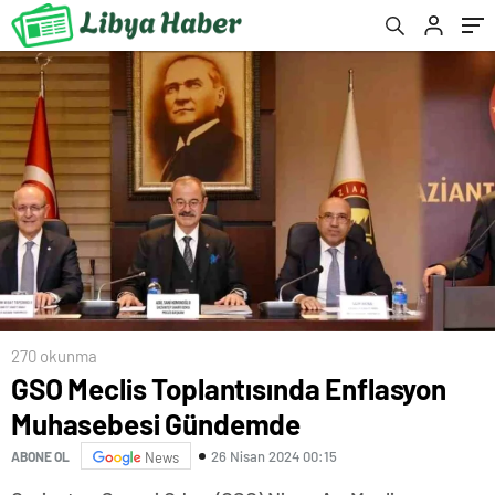
270 okunma
GSO Meclis Toplantısında Enflasyon
Muhasebesi Gündemde
26 Nisan 2024 00:15
ABONE OL
News