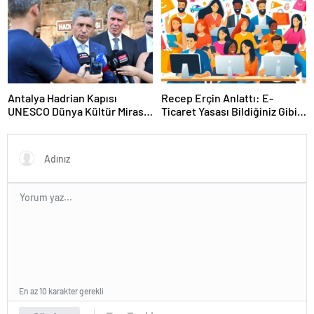
Antalya Hadrian Kapısı
Recep Erçin Anlattı: E-
UNESCO Dünya Kültür Mirası
Ticaret Yasası Bildiğiniz Gibi
Geçici Listesi’ne aday olacak
Değil!
En az 10 karakter gerekli