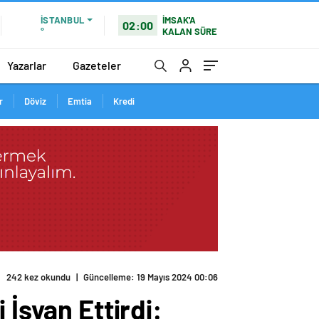
İMSAK'A
İSTANBUL
02:00
KALAN SÜRE
°
Yazarlar
Gazeteler
r
Döviz
Emtia
Kredi
242 kez okundu
|
Güncelleme: 19 Mayıs 2024 00:06
 İsyan Ettirdi: