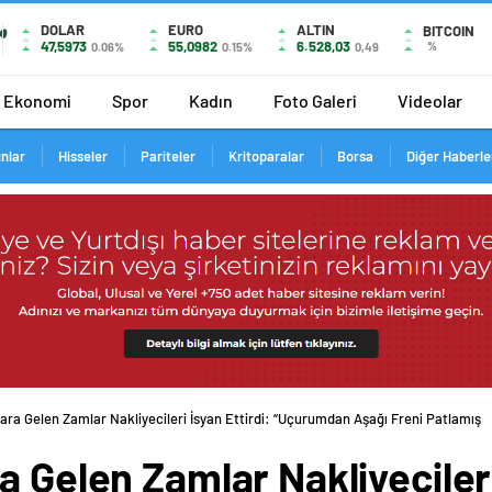
DOLAR
EURO
ALTIN
BITCOIN
47,5973
55,0982
6.528,03
%
0.06%
0.15%
0,49
Ekonomi
Spor
Kadın
Foto Galeri
Videolar
ınlar
Hisseler
Pariteler
Kritoparalar
Borsa
Diğer Haberle
ara Gelen Zamlar Nakliyecileri İsyan Ettirdi: “Uçurumdan Aşağı Freni Patlamış
 Gelen Zamlar Nakliyecileri