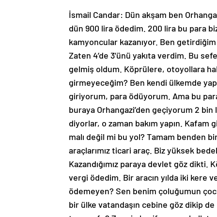
İsmail Candar: Dün akşam ben Orhangaz
dün 900 lira ödedim. 200 lira bu para biz
kamyoncular kazanıyor. Ben getirdiğim 
Zaten 4’de 3’ünü yakıta verdim. Bu se
gelmiş oldum. Köprülere, otoyollara hab
girmeyeceğim? Ben kendi ülkemde yapılm
giriyorum, para ödüyorum. Ama bu par
buraya Orhangazi’den geçiyorum 2 bin l
diyorlar, o zaman bakım yapın. Kafam g
malı değil mi bu yol? Tamam benden bir 
araçlarımız ticari araç. Biz yüksek bed
Kazandığımız paraya devlet göz dikti. 
vergi ödedim. Bir aracın yılda iki kere v
ödemeyen? Sen benim çoluğumun çocuğ
bir ülke vatandaşın cebine göz dikip de