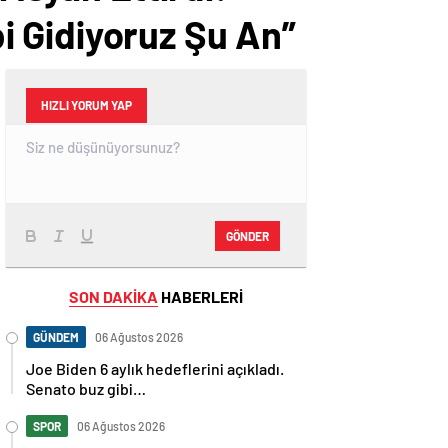
 Gidiyoruz Şu An”
HIZLI YORUM YAP
GÖNDER
SON DAKİKA
HABERLERİ
GÜNDEM
06 Ağustos 2026
Joe Biden 6 aylık hedeflerini açıkladı.
Senato buz gibi…
SPOR
06 Ağustos 2026