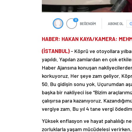
0
BEĞENDİM
ABONE OL
HABER: HAKAN KAYA/KAMERA: MEH
(İSTANBUL)
– Köprü ve otoyollara yılb
yapıldı. Yapılan zamlardan en çok etkil
Haber Ajansına konuşan nakliyecilerden
korkuyoruz. Her şeye zam geliyor. Köpr
50. Bu gidişin sonu yok. Uçurumdan aşa
başka bir nakliyeci ise “Bizim araçlarım
çalışırsa para kazanıyoruz. Kazandığım
vergiye zam. Bu yıl 4 tane vergi ödedim
Yüksek enflasyon ve hayat pahalılığı n
zorluklarla yaşam mücüdelesi verirken, 