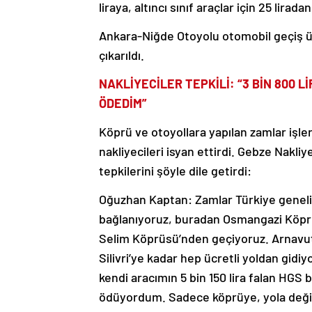
liraya, altıncı sınıf araçlar için 25 liradan
Ankara-Niğde Otoyolu otomobil geçiş ü
çıkarıldı.
NAKLİYECİLER TEPKİLİ: “3 BİN 800 L
ÖDEDİM”
Köprü ve otoyollara yapılan zamlar işle
nakliyecileri isyan ettirdi. Gebze Nakl
tepkilerini şöyle dile getirdi:
Oğuzhan Kaptan: Zamlar Türkiye genelin
bağlanıyoruz, buradan Osmangazi Köpr
Selim Köprüsü’nden geçiyoruz. Arnavut
Silivri’ye kadar hep ücretli yoldan gid
kendi aracımın 5 bin 150 lira falan HGS 
ödüyordum. Sadece köprüye, yola değil