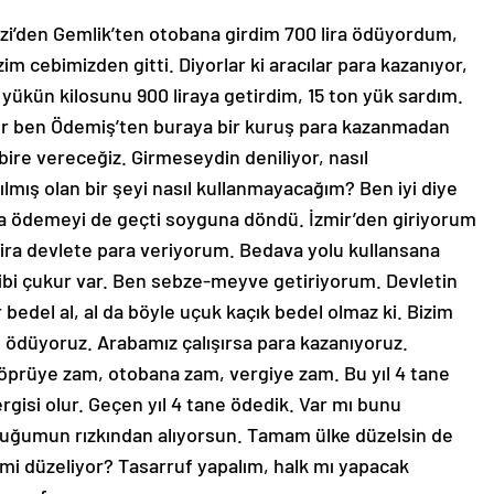
i’den Gemlik’ten otobana girdim 700 lira ödüyordum,
im cebimizden gitti. Diyorlar ki aracılar para kazanıyor,
yükün kilosunu 900 liraya getirdim, 15 ton yük sardım.
fer ben Ödemiş’ten buraya bir kuruş para kazanmadan
ire vereceğiz. Girmeseydin deniliyor, nasıl
ış olan bir şeyi nasıl kullanmayacağım? Ben iyi diye
a ödemeyi de geçti soyguna döndü. İzmir’den giriyorum
ira devlete para veriyorum. Bedava yolu kullansana
ibi çukur var. Ben sebze-meyve getiriyorum. Devletin
bedel al, al da böyle uçuk kaçık bedel olmaz ki. Bizim
el ödüyoruz. Arabamız çalışırsa para kazanıyoruz.
Köprüye zam, otobana zam, vergiye zam. Bu yıl 4 tane
ergisi olur. Geçen yıl 4 tane ödedik. Var mı bunu
umun rızkından alıyorsun. Tamam ülke düzelsin de
 mi düzeliyor? Tasarruf yapalım, halk mı yapacak