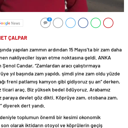
0
News
MET ÇALPAR
aşında yapılan zammın ardından 15 Mayıs’ta bir zam daha
enen nakliyeciler isyan etme noktasına geldi. ANKA
 Şenol Candar, “Zamlardan aracı çalıştırmaya
üye yıl başında zam yapıldı, şimdi yine zam oldu yüzde
ğı freni patlamış kamyon gibi gidiyoruz şu an” derken,
ız ticari araç. Biz yüksek bedel ödüyoruz. Arabamız
ız paraya devlet göz dikti. Köprüye zam, otobana zam,
” diyerek dert yandı.
edeniyle toplumun önemli bir kesimi okonomik
son olarak iktidarın otoyol ve köprülerin geçiş