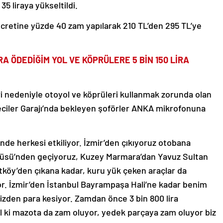
 35 liraya yükseltildi.
cretine yüzde 40 zam yapılarak 210 TL’den 295 TL’ye
İRA ÖDEDİĞİM YOL VE KÖPRÜLERE 5 BİN 150 LİRA
ri nedeniyle otoyol ve köprüleri kullanmak zorunda olan
iyeciler Garajı’nda bekleyen şoförler ANKA mikrofonuna
de herkesi etkiliyor. İzmir’den çıkıyoruz otobana
üsü’nden geçiyoruz, Kuzey Marmara’dan Yavuz Sultan
köy’den çıkana kadar, kuru yük çeken araçlar da
iyor. İzmir’den İstanbul Bayrampaşa Hali’ne kadar benim
bizden para kesiyor. Zamdan önce 3 bin 800 lira
 ki mazota da zam oluyor, yedek parçaya zam oluyor biz