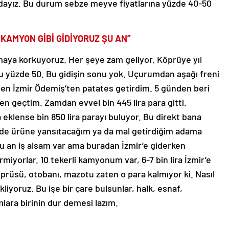
ndayız. Bu durum sebze meyve fiyatlarına yüzde 40-50
KAMYON GİBİ GİDİYORUZ ŞU AN”
maya korkuyoruz. Her şeye zam geliyor. Köprüye yıl
du yüzde 50. Bu gidişin sonu yok. Uçurumdan aşağı freni
Ben İzmir Ödemiş’ten patates getirdim. 5 günden beri
 geçtim. Zamdan evvel bin 445 lira para gitti.
 eklense bin 850 lira parayı buluyor. Bu direkt bana
 de ürüne yansıtacağım ya da mal getirdiğim adama
u an iş alsam var ama buradan İzmir’e giderken
rmiyorlar. 10 tekerli kamyonum var, 6-7 bin lira İzmir’e
köprüsü, otobanı, mazotu zaten o para kalmıyor ki. Nasıl
iyoruz. Bu işe bir çare bulsunlar, halk, esnaf,
ara birinin dur demesi lazım.