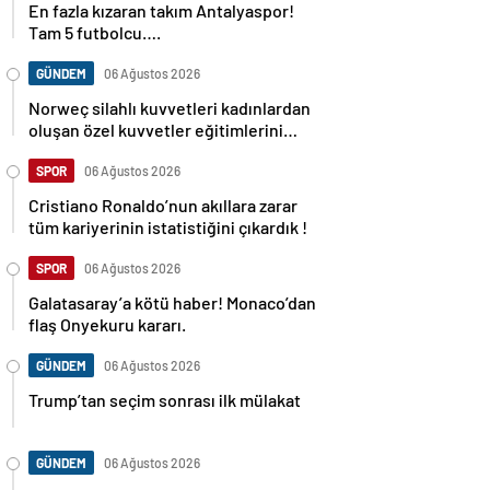
En fazla kızaran takım Antalyaspor!
Tam 5 futbolcu….
GÜNDEM
06 Ağustos 2026
Norweç silahlı kuvvetleri kadınlardan
oluşan özel kuvvetler eğitimlerini
başlattı.
SPOR
06 Ağustos 2026
Cristiano Ronaldo’nun akıllara zarar
tüm kariyerinin istatistiğini çıkardık !
SPOR
06 Ağustos 2026
Galatasaray’a kötü haber! Monaco’dan
flaş Onyekuru kararı.
GÜNDEM
06 Ağustos 2026
Trump’tan seçim sonrası ilk mülakat
GÜNDEM
06 Ağustos 2026