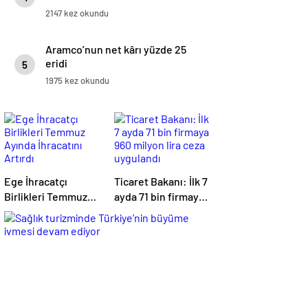
2147 kez okundu
Aramco’nun net kârı yüzde 25
eridi
5
1975 kez okundu
Ege İhracatçı
Ticaret Bakanı: İlk 7
Birlikleri Temmuz
ayda 71 bin firmaya
Ayında İhracatını
960 milyon lira ceza
Artırdı
uygulandı