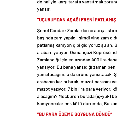
de haliyle karşı tarafa yansıtmak zoru
yansır.
“UÇURUMDAN AŞAĞI FRENİ PATLAMIŞ 
Şenol Candar: Zamlardan aracı çalıştır
başında zam yapıldı, şimdi yine zam ol
patlamış kamyon gibi gidiyoruz şu an. 
arabam yatıyor. Osmangazi Köprüsü’nden
Zamlandığı için en azından 400 lira daha
yansıyor. Bu bana yansıdığı zaman ben
yansıtacağım, o da ürüne yansıtacak. Ş
arabanın karını bırak, mazot parasını ve
mazot yazıyor. 7 bin lira para veriyor, 
alacağım? Mecburen burada (iş-yük) bekl
kamyoncular çok kötü durumda. Bu zaml
“BU PARA ÖDEME SOYGUNA DÖNDÜ”