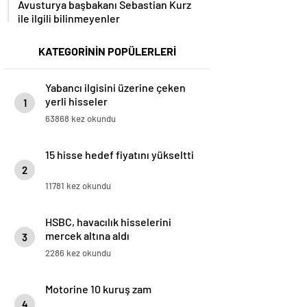
Avusturya başbakanı Sebastian Kurz
ile ilgili bilinmeyenler
KATEGORİNİN POPÜLERLERİ
Yabancı ilgisini üzerine çeken
yerli hisseler
1
63868 kez okundu
15 hisse hedef fiyatını yükseltti
2
11781 kez okundu
HSBC, havacılık hisselerini
mercek altına aldı
3
2286 kez okundu
Motorine 10 kuruş zam
4