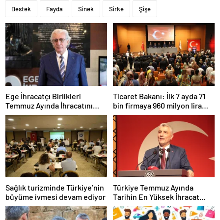
Destek
Fayda
Sinek
Sirke
Şişe
Ege İhracatçı Birlikleri
Ticaret Bakanı: İlk 7 ayda 71
Temmuz Ayında İhracatını
bin firmaya 960 milyon lira
Artırdı
ceza uygulandı
Sağlık turizminde Türkiye’nin
Türkiye Temmuz Ayında
büyüme ivmesi devam ediyor
Tarihin En Yüksek İhracat
Rekorunu Kırdı