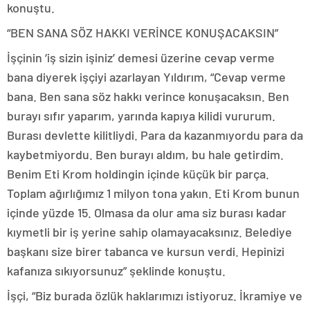
konuştu.
“BEN SANA SÖZ HAKKI VERİNCE KONUŞACAKSIN”
İşçinin ‘iş sizin işiniz’ demesi üzerine cevap verme
bana diyerek işçiyi azarlayan Yıldırım, “Cevap verme
bana. Ben sana söz hakkı verince konuşacaksın. Ben
burayı sıfır yaparım, yarında kapıya kilidi vururum.
Burası devlette kilitliydi. Para da kazanmıyordu para da
kaybetmiyordu. Ben burayı aldım, bu hale getirdim.
Benim Eti Krom holdingin içinde küçük bir parça.
Toplam ağırlığımız 1 milyon tona yakın. Eti Krom bunun
içinde yüzde 15. Olmasa da olur ama siz burası kadar
kıymetli bir iş yerine sahip olamayacaksınız. Belediye
başkanı size birer tabanca ve kursun verdi. Hepinizi
kafanıza sıkıyorsunuz” şeklinde konuştu.
İşçi, “Biz burada özlük haklarımızı istiyoruz. İkramiye ve