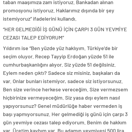
taban maaşımıza zam istiyoruz. Bankadan alınan
promosyonu istiyoruz. Haklarımız dışında bir şey
istemiyoruz” ifadelerini kullandı.
“HER GELMEDİĞİ İŞ GÜNÜ İÇİN ÇARPI 3 GÜN YEVMİYE
CEZASI TALEP EDİYORUM”
Yıldırım ise “Ben yüzde yüz haklıyım. Türkiye’de bir
seçim oluyor. Recep Tayyip Erdoğan yüzde 51 ile
cumhurbaşkanlığını alıyor. Siz yüzde 51 değilsiniz.
Eylem neden çıktı? Sadece siz misiniz, başkaları da
var. Onlar bunları istemiyor, sadece siz istiyorsunuz.
Ben size verince herkese vereceğim. Size vermezsem
hiçbirinize vermeyeceğim. Siz yasa dışı eylem nasıl
yapıyorsunuz? Genel müdürlüğe haber vermeden iş
başı yapmıyorsunuz. Her gelmediği iş günü için çarpı 3
gün yevmiye cezası talep ediyorum. Benim de hakkım
var. Üretim kaybım var. Bu adamın yevmiyesi 500 lira