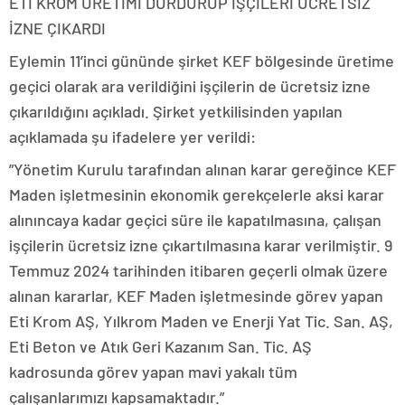
ETİ KROM ÜRETİMİ DURDURUP İŞÇİLERİ ÜCRETSİZ
İZNE ÇIKARDI
Eylemin 11’inci gününde şirket KEF bölgesinde üretime
geçici olarak ara verildiğini işçilerin de ücretsiz izne
çıkarıldığını açıkladı. Şirket yetkilisinden yapılan
açıklamada şu ifadelere yer verildi:
”Yönetim Kurulu tarafından alınan karar gereğince KEF
Maden işletmesinin ekonomik gerekçelerle aksi karar
alınıncaya kadar geçici süre ile kapatılmasına, çalışan
işçilerin ücretsiz izne çıkartılmasına karar verilmiştir. 9
Temmuz 2024 tarihinden itibaren geçerli olmak üzere
alınan kararlar, KEF Maden işletmesinde görev yapan
Eti Krom AŞ, Yılkrom Maden ve Enerji Yat Tic. San. AŞ,
Eti Beton ve Atık Geri Kazanım San. Tic. AŞ
kadrosunda görev yapan mavi yakalı tüm
çalışanlarımızı kapsamaktadır.”