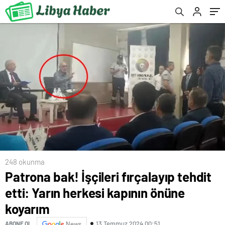
248 okunma
Patrona bak! İşçileri fırçalayıp tehdit
etti: Yarın herkesi kapının önüne
koyarım
13 Temmuz 2024 00:51
ABONE OL
News