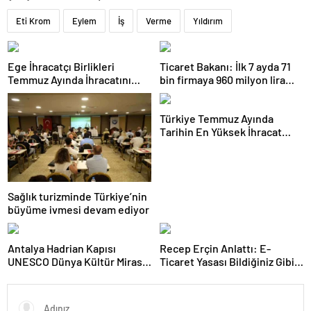
Eti Krom
Eylem
İş
Verme
Yıldırım
Ege İhracatçı Birlikleri
Ticaret Bakanı: İlk 7 ayda 71
Temmuz Ayında İhracatını
bin firmaya 960 milyon lira
Artırdı
ceza uygulandı
Türkiye Temmuz Ayında
Tarihin En Yüksek İhracat
Rekorunu Kırdı
Sağlık turizminde Türkiye’nin
büyüme ivmesi devam ediyor
Antalya Hadrian Kapısı
Recep Erçin Anlattı: E-
UNESCO Dünya Kültür Mirası
Ticaret Yasası Bildiğiniz Gibi
Geçici Listesi’ne aday olacak
Değil!