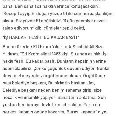
bana. Ben sana söz hakkı verince konuşacaksın’,
‘Recep Tayyip Erdoğan yüzde 51 ile cumhurbaşkanlığını
alıyor. Siz yüzde 51 değilsiniz’, ‘3 gün yevmiye cezası
talep ediyorum’ gibi cümleler tepki çekti.
“İŞ HAKLARI FESİH, BU KADAR BASİT”
Bunun üzerine Eti Krom Yıldırım A.Ş sahibi Ali Rıza
Yıldırım, “Eti Krom ailesi 1463 kişi. Şu anda azınlık. İş
hakkı fesh. Bu kadar basit. Bunların hepsinin yerine
adam alabiliriz. Çünkü çoğunluk devam ediyor. Bunlar
devam etmeyenler, örgütlenme olmuş. Örgütünde
başı belediye başkanı. Bu şirketin başkan kim.
Belediye başkanı neden benim sahama girip, size
hocalık ve imamlık yapıyor. Bana tarih anlatma. Sen
yoktun ben burayı devletten sıfır aldım. Yarın da
herkesi kapının önüne koyarım. Burası kapanır” diye