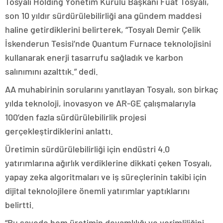
Tosyalı Holding Yönetim Kurulu Başkanı Fuat Tosyalı,
son 10 yıldır sürdürülebilirliği ana gündem maddesi
haline getirdiklerini belirterek, “Tosyalı Demir Çelik
İskenderun Tesisi’nde Quantum Furnace teknolojisini
kullanarak enerji tasarrufu sağladık ve karbon
salınımını azalttık.” dedi.
AA muhabirinin sorularını yanıtlayan Tosyalı, son birkaç
yılda teknoloji, inovasyon ve AR-GE çalışmalarıyla
100’den fazla sürdürülebilirlik projesi
gerçekleştirdiklerini anlattı.
Üretimin sürdürülebilirliği için endüstri 4.0
yatırımlarına ağırlık verdiklerine dikkati çeken Tosyalı,
yapay zeka algoritmaları ve iş süreçlerinin takibi için
dijital teknolojilere önemli yatırımlar yaptıklarını
belirtti.
“Bu sayede hem üretimin devamlılığı ve verimliliğini